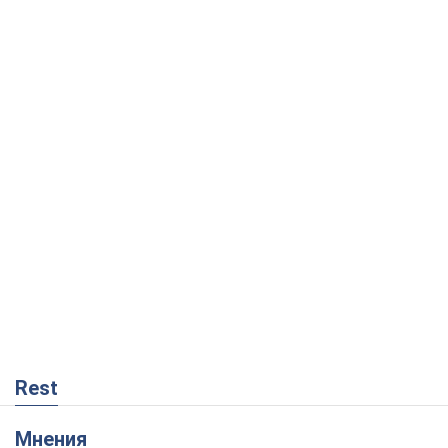
Rest
Мнения
Совпадение интересов двух циничных
игроков или тайный план Трампа и
Путина?
Виктор Швец
2,8 т.
Минск готовится к функционированию
в условиях масштабного военного