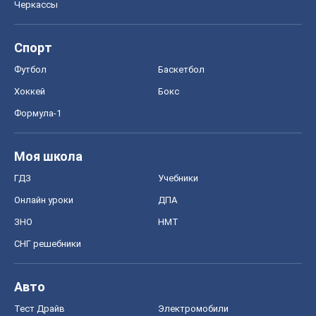
Моя школа
ГДЗ
Учебники
Онлайн уроки
ДПА
ЗНО
НМТ
СНГ решебники
Авто
Тест Драйв
Электромобили
Акции
Сервис
Food Oboz
Рецепты
Напитки
Диеты