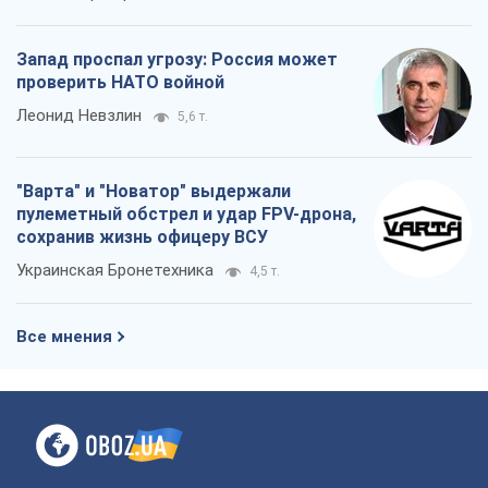
сохранив жизнь офицеру ВСУ
Украинская Бронетехника
4,5 т.
Все мнения
О компании
Команда
Правовая информация
Политика
конфиденциальности
Реклама на сайте
Документы
Редакционная политика
Журналисты OBOZ.UA на месте
событий