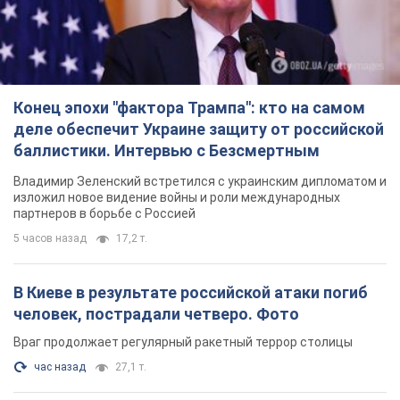
Владимир Зеленский встретился с украинским дипломатом и
изложил новое видение войны и роли международных
партнеров в борьбе с Россией
5 часов назад
17,2 т.
В Киеве в результате российской атаки погиб
человек, пострадали четверо. Фото
Враг продолжает регулярный ракетный террор столицы
час назад
27,1 т.
Украина поразила Ильский и Сызранский НПЗ и
пост наблюдения на буровой установке
"Сиваш": Генштаб раскрыл детали. Фото и
видео
Россию область всю ночь атаковали БПЛА
5 часов назад
3,4 т.