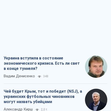
Украина вступила в состояние
экономического кризиса. Есть ли свет
в конце туннеля?
Вадим Денисенко
348
Чей будет Крым, тот и победит (NSJ), а
украинских футбольных чиновников
могут назвать убийцами
Александр Кирш
2,0 т.
Запад проспал угрозу: Россия может
проверить НАТО войной
Леонид Невзлин
5,6 т.
"Варта" и "Новатор" выдержали
пулеметный обстрел и удар FPV-дрона,