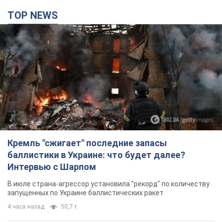
TOP NEWS
Кремль "сжигает" последние запасы
баллистики в Украине: что будет далее?
Интервью с Шарпом
В июле страна-агрессор установила "рекорд" по количеству
запущенных по Украине баллистических ракет
4 часа назад
50,7 т.