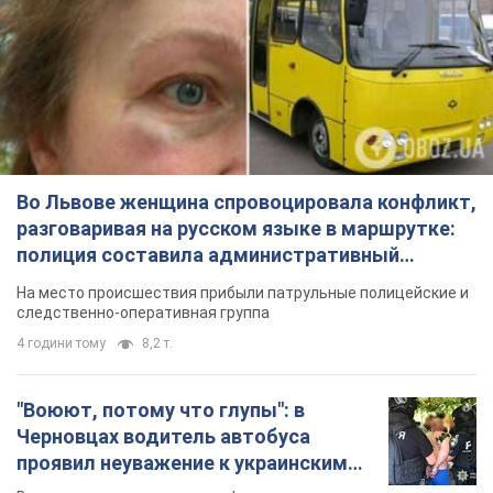
Во Львове женщина спровоцировала конфликт,
разговаривая на русском языке в маршрутке:
полиция составила административный
протокол. Видео
На место происшествия прибыли патрульные полицейские и
следственно-оперативная группа
4 години тому
8,2 т.
"Воюют, потому что глупы": в
Черновцах водитель автобуса
проявил неуважение к украинским
военным и поплатился за это.