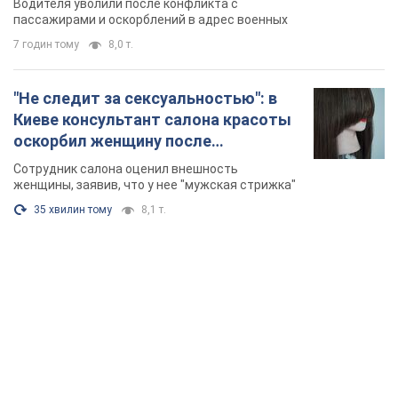
Водителя уволили после конфликта с
Видео
пассажирами и оскорблений в адрес военных
7 годин тому
8,0 т.
"Не следит за сексуальностью": в
Киеве консультант салона красоты
оскорбил женщину после
химиотерапии, разгорелся скандал.
Сотрудник салона оценил внешность
Фото
женщины, заявив, что у нее "мужская стрижка"
35 хвилин тому
8,1 т.