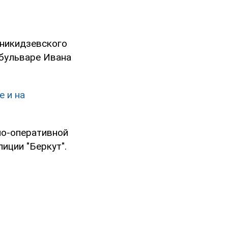
оникидзевского
 бульваре Ивана
е и на
но-оперативной
иции "Беркут".