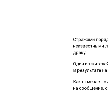
Стражами поряд
неизвестными л
драку.
Один из жителе
В результате н
Как отмечает м
на сообщение, 