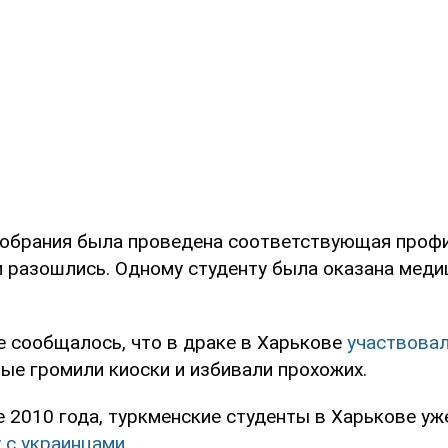
собрания была проведена соответствующая проф
и разошлись. Одному студенту была оказана меди
е сообщалось, что в драке в Харькове
участвовал
рые громили киоски и избивали прохожих.
е 2010 года, туркменские студенты в Харькове у
 с украинцами
.