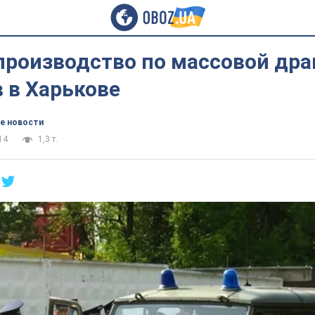
производство по массовой дра
 в Харькове
е новости
14
1,3 т.