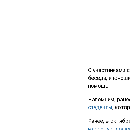
С участниками 
беседа, и юнош
помощь.
Напомним, ране
студенты
, кото
Ранее, в октябр
массовую драку