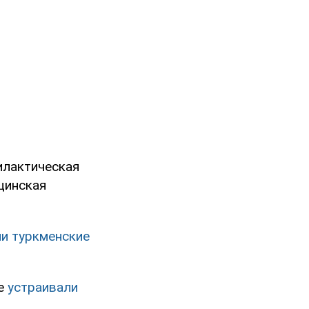
илактическая
цинская
и туркменские
же
устраивали