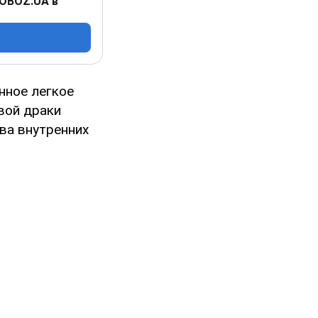
 OBOZ.UA в
нное легкое
вой драки
ва внутренних