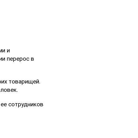
ми и
ии перерос в
оих товарищей.
ловек.
 ее сотрудников