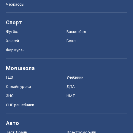
Черкассы
Спорт
Футбол
Баскетбол
Хоккей
Бокс
Формула-1
Моя школа
ГДЗ
Учебники
Онлайн уроки
ДПА
ЗНО
НМТ
СНГ решебники
Авто
Тест Драйв
Электромобили