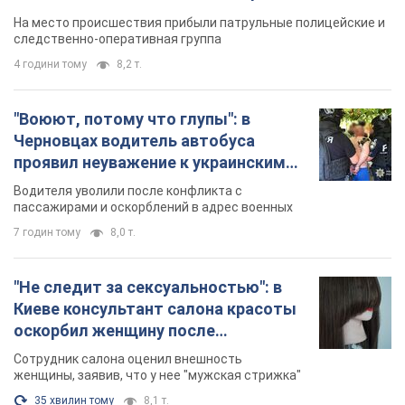
протокол. Видео
На место происшествия прибыли патрульные полицейские и
следственно-оперативная группа
4 години тому
8,2 т.
"Воюют, потому что глупы": в
Черновцах водитель автобуса
проявил неуважение к украинским
военным и поплатился за это.
Водителя уволили после конфликта с
Видео
пассажирами и оскорблений в адрес военных
7 годин тому
8,0 т.
"Не следит за сексуальностью": в
Киеве консультант салона красоты
оскорбил женщину после
химиотерапии, разгорелся скандал.
Сотрудник салона оценил внешность
Фото
женщины, заявив, что у нее "мужская стрижка"
35 хвилин тому
8,1 т.