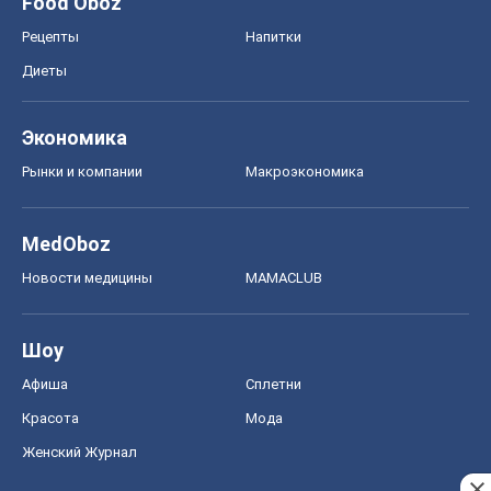
Food Oboz
Рецепты
Напитки
Диеты
Экономика
Рынки и компании
Mакроэкономика
MedOboz
Новости медицины
MAMACLUB
Шоу
Афиша
Сплетни
Красота
Мода
Женский Журнал