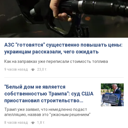
АЗС "готовятся" существенно повышать цены:
украинцам рассказали, чего ожидать
Как на заправках уже переписали стоимость топлива
9 часов назад
23,0 т.
"Белый дом не является
собственностью Трампа": суд США
приостановил строительство
бального зала стоимостью 400 млн
Трамп уже заявил, что немедленно подаст
долларов
апелляцию, назвав это "ужасным решением"
8 часов назад
1,8 т.