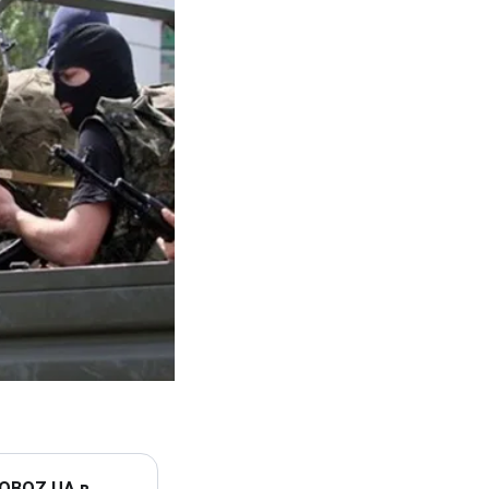
 OBOZ.UA в