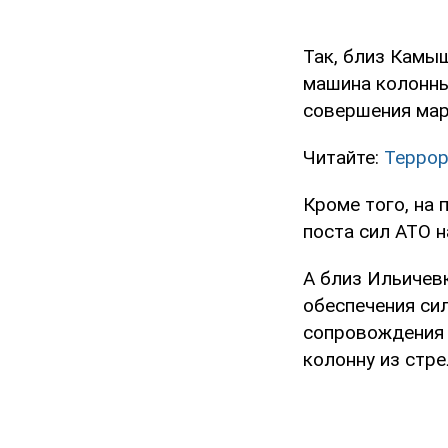
Так, близ Камы
машина колонны
совершения мар
Читайте:
Террор
Кроме того, на
поста сил АТО н
А близ Ильичев
обеспечения си
сопровождения 
колонну из стр