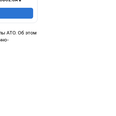
лы АТО. Об этом
нно-