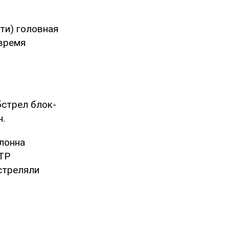
ти) головная
 время
бстрел блок-
н.
лонна
БТР
стреляли