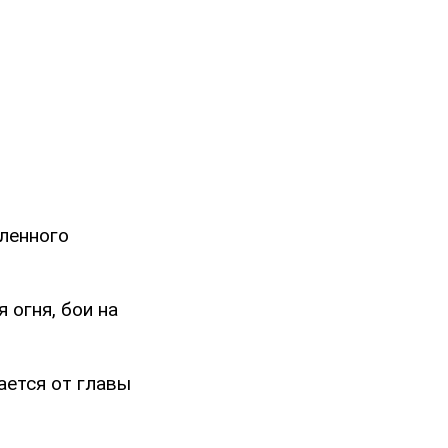
дленного
 огня, бои на
ается от главы