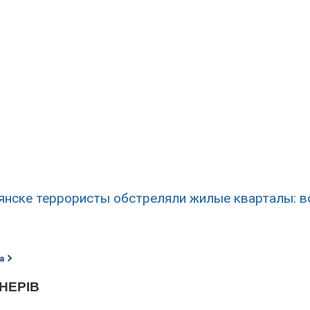
янске террористы обстреляли жилые кварталы: в
а