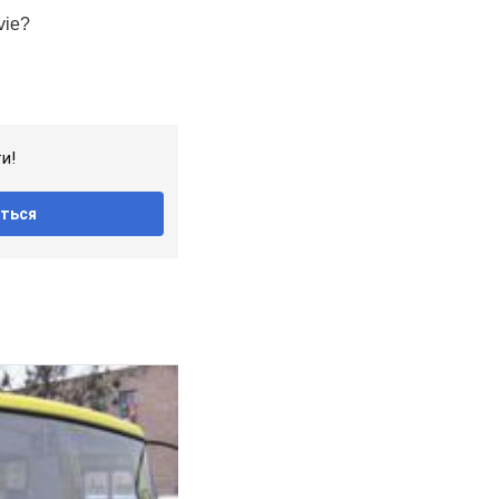
и!
ться