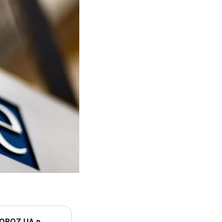
 OBOZ.UA в