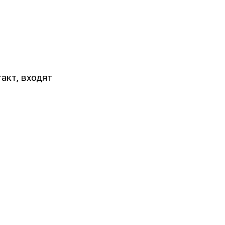
такт, входят
.