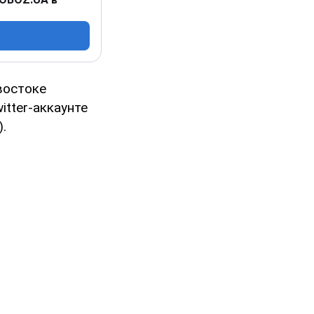
востоке
itter-аккаунте
.