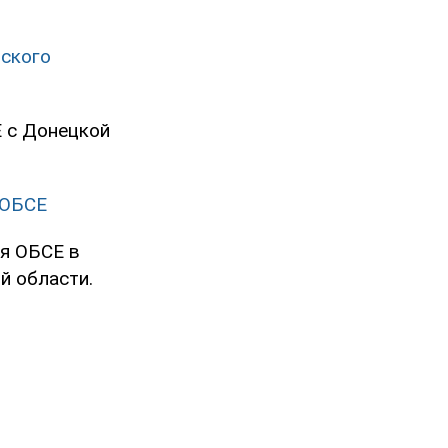
ского
 с Донецкой
 ОБСЕ
ия ОБСЕ в
й области.