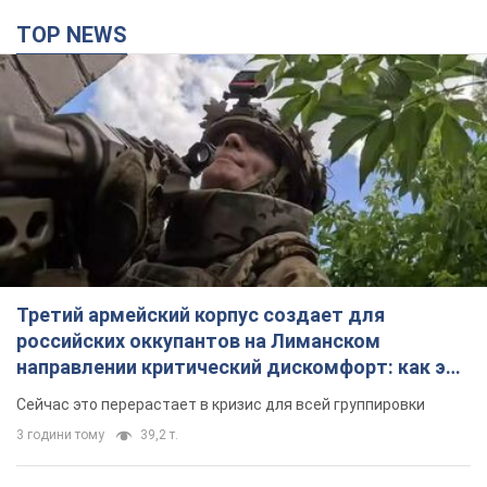
Третий армейский корпус создает для
российских оккупантов на Лиманском
направлении критический дискомфорт: как это
удалось
Сейчас это перерастает в кризис для всей группировки
3 години тому
39,2 т.
"Работаем над тем, чтобы получить
комплекты с ракетами для ПВО": Зеленский
заслушал доклад Драпатого и объявил о
новых мерах
В частности, он обсудил с главнокомандующим кадровые
вопросы в украинской армии
5 годин тому
4,8 т.
В оккупированной Ялте прогремели мощные
взрывы: поднимается черный дым. Фото и
видео