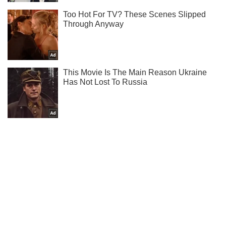
Не надоедаем! Только самое важное - подписывайся на
наш Telegram-канал
Подписаться
Подписаться
Криминальные новости
"У нас гривни...