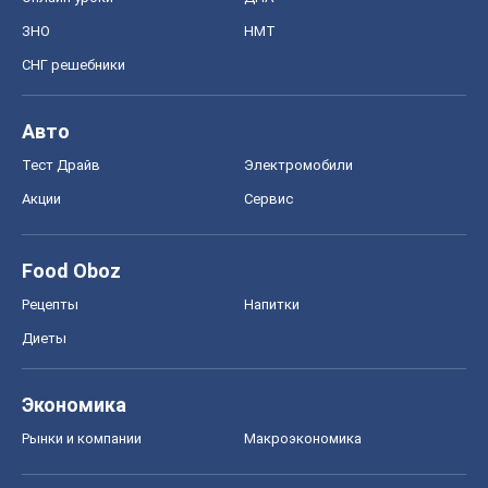
Рецепты
Напитки
Диеты
Экономика
Рынки и компании
Mакроэкономика
MedOboz
Новости медицины
MAMACLUB
Шоу
Афиша
Сплетни
Красота
Мода
Женский Журнал