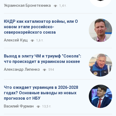
Александр Липенко
594
Что ожидает украинцев в 2026-2028
годах? Основные выводы из новых
прогнозов от НБУ
Василий Фурман
13,5 т.
Все мнения
О компании
Команда
Правовая информация
Политика
конфиденциальности
Реклама на сайте
Документы