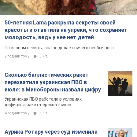
перехватила украинская ПВО в
июле: в Минобороны назвали цифру
Украинская ПВО работала в условиях
дефицита ракет-перехватчиков
4 години тому
6,6 т.
Аурика Ротару через суд изменила
свою пенсию, на которую ранее
жаловалась: сколько получала
певица
В выплату не была включена зарплата
артистки за время работы в Черновицкой
филармонии
за 8 годин