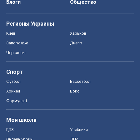
Хоккей
Бокс
Формула-1
Моя школа
ГДЗ
Учебники
Онлайн уроки
ДПА
ЗНО
НМТ
СНГ решебники
Авто
Тест Драйв
Электромобили
Акции
Сервис
Food Oboz