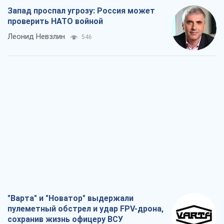
"Варта" и "Новатор" выдержали
пулеметный обстрел и удар FPV-дрона,
сохранив жизнь офицеру ВСУ
Украинская Бронетехника
1,4 т.
КНДР как катализатор войны, или О
новом этапе российско-
северокорейского союза
Алексей Кущ
1,6 т.
Выход в элиту ЧМ и триумф "Сокола":
что происходит в украинском хоккее