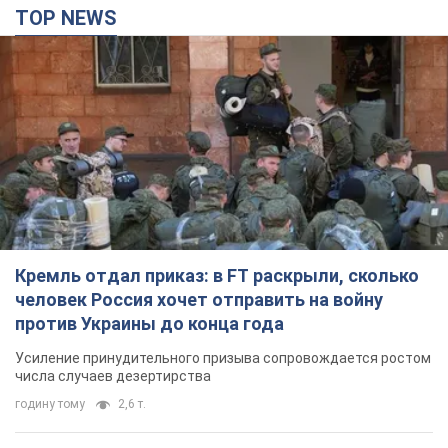
Кремль отдал приказ: в FT раскрыли, сколько
человек Россия хочет отправить на войну
против Украины до конца года
Усиление принудительного призыва сопровождается ростом
числа случаев дезертирства
годину тому
2,6 т.
Дроны атаковали НПЗ в Нижнекамске: после
взрывов был виден дым. Видео
Местные жители активно публиковали фото и видео
5 годин тому
5,2 т.
Украина готовит Чернобыль к очередной
попытке вторжения со стороны России –