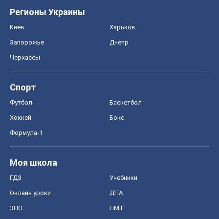
Футбол
Баскетбол
Хоккей
Бокс
Формула-1
Моя школа
ГДЗ
Учебники
Онлайн уроки
ДПА
ЗНО
НМТ
СНГ решебники
Авто
Тест Драйв
Электромобили
Акции
Сервис
Food Oboz