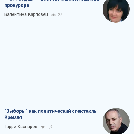
"Выборы" как политический спектакль
Кремля
Гарри Каспаров
1,0 т.
РФ, говорит турецкий МИД, нанесет по
Украине ядерный удар (а Киев мэр
уничтожает и без этого)
Александр Кирш
3,9 т.
Кремль начал подготовку к своему