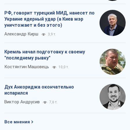
"последнему рывку"
Костянтин Машовець
10,0 т.
Дух Анкориджа окончательно
испарился
Виктор Андрусив
7,6 т.
Все мнения
О компании
Команда
Правовая информация
Политика
конфиденциальности