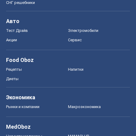
Рецепты
Напитки
Диеты
Экономика
Рынки и компании
Mакроэкономика
MedOboz
Новости медицины
MAMACLUB
Шоу
Афиша
Сплетни
Красота
Мода
Женский Журнал