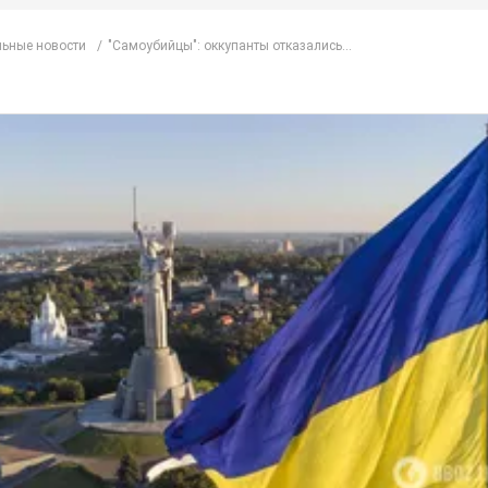
ьные новости
"Самоубийцы": оккупанты отказались...