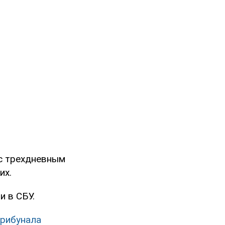
 с трехдневным
их.
 в СБУ.
трибунала