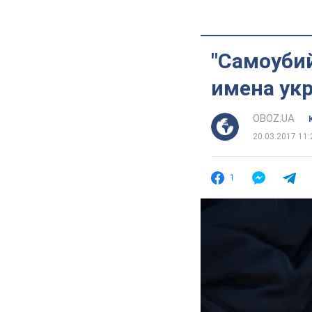
"Самоуби
имена ук
OBOZ.UA
20.03.2017 11:
1