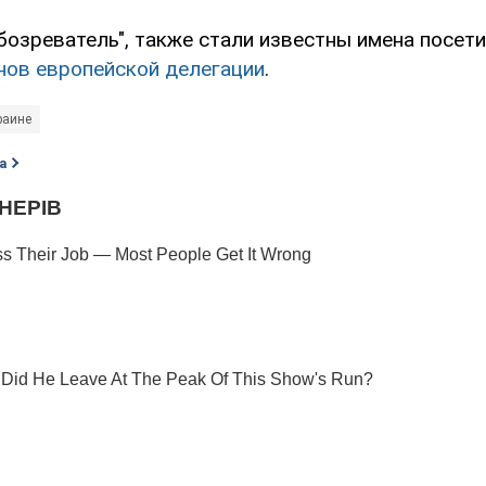
бозреватель", также стали известны имена посет
нов европейской делегации
.
раине
а