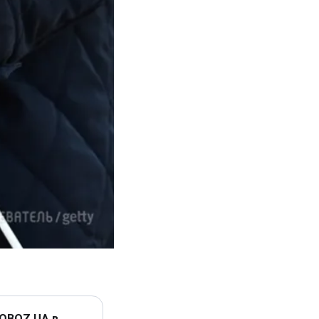
 OBOZ.UA в