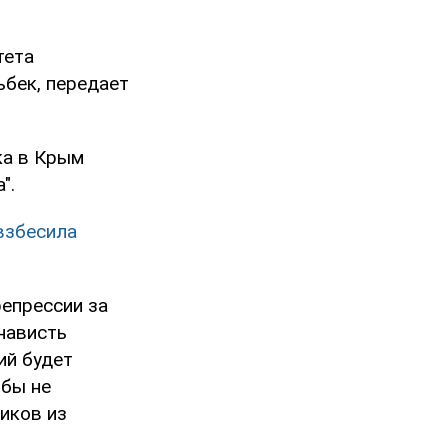
тета
ьбек, передает
ка в Крым
".
взбесила
репрессии за
нависть
ий будет
обы не
иков из