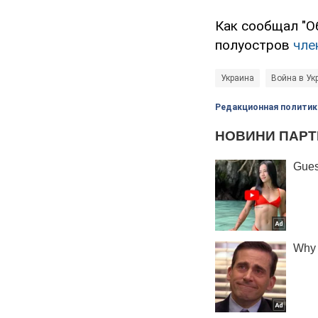
Как сообщал "О
полуостров
чле
Украина
Война в Ук
Редакционная политик