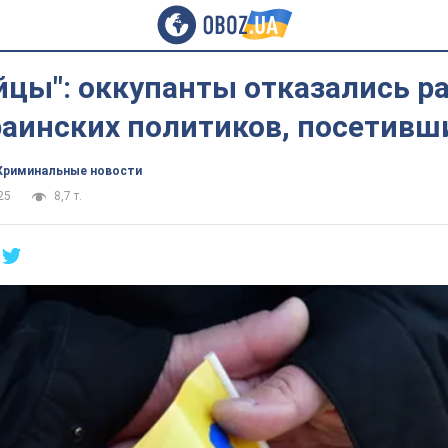
йцы": оккупанты отказались р
раинских политиков, посетив
Криминальные новости
25
8,7 т.