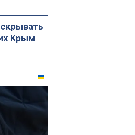
аскрывать
ших Крым