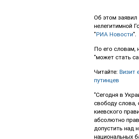
Об этом заявил
нелегитимной Г
"
РИА Новости
".
По его словам,
"может стать с
Читайте:
Визит 
путинцев
"Сегодня в Укра
свободу слова,
киевского прави
абсолютно прав
допустить над 
национальных ба