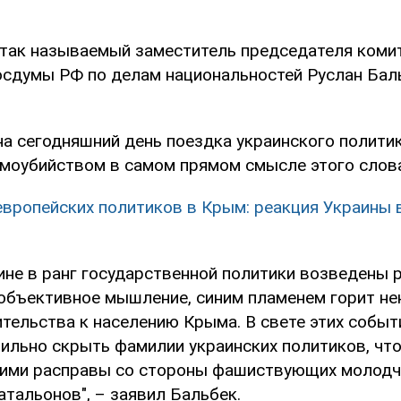
 так называемый заместитель председателя коми
осдумы РФ по делам национальностей Руслан Бал
 на сегодняшний день поездка украинского полити
амоубийством в самом прямом смысле этого слова
европейских политиков в Крым: реакция Украины 
ине в ранг государственной политики возведены 
 объективное мышление, синим пламенем горит не
тельства к населению Крыма. В свете этих событ
ильно скрыть фамилии украинских политиков, чт
ними расправы со стороны фашиствующих молодч
тальонов", – заявил Бальбек.