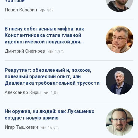
YouTube
Павел Казарин
369
В плену собственных мифов: как
Константиновка стала главной
идеологической ловушкой для
российских оккупантов
Дмитрий Снегирев
1,9 т.
Рекрутинг: обновленный и, похоже,
полезный вражеский опыт, или
Диалектика требовательной трусости
Александр Кирш
1,8 т.
Ни оружия, ни людей: как Лукашенко
создает новую армию
Игар Тышкевич
16,6 т.