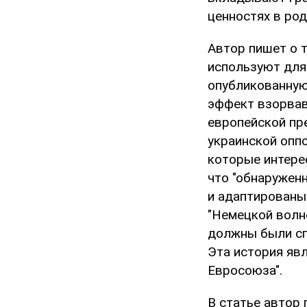
ценностях в род
Автор пишет о 
используют для
опубликованную
эффект взорвав
европейской пр
украинской оппо
которые интерес
что "обнаружен
и адаптированы
"Немецкой волне
должны были сп
Эта история яв
Евросоюза".
В статье автор 