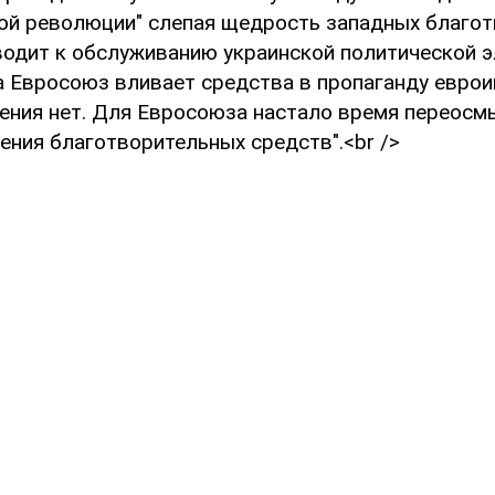
ой революции" слепая щедрость западных благо
водит к обслуживанию украинской политической э
а Евросоюз вливает средства в пропаганду еврои
ения нет. Для Евросоюза настало время переосм
ения благотворительных средств".<br />