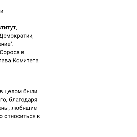
ми
титут,
Демократии,
ние".
Сороса в
лава Комитета
ь
 в целом были
го, благодаря
мены, любящие
о относиться к