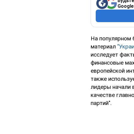
Будьте
Google
На популярном
материал
"Укра
исследует факты
финансовые мах
европейской ин
также использу
лидеры начали 
качестве главн
партий".