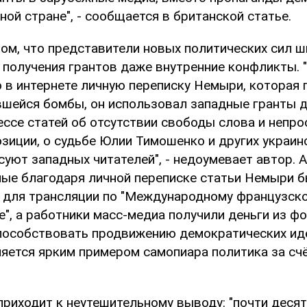
ной стране", - сообщается в британской статье.
том, что представители новых политических сил 
 получения грантов даже внутренние конфликты. 
 в интернете личную переписку Немыри, которая 
шейся бомбы, он использовал западные гранты д
ессе статей об отсутствии свободы слова и непр
зиции, о судьбе Юлии Тимошенко и других украин
уют западных читателей", - недоумевает автор. 
ные благодаря личной переписке статьи Немыри 
 для трансляции по "Международному французско
", а работники масс-медиа получили деньги из ф
особствовать продвижению демократических иде
ляется ярким примером самопиара политика за сч
приходит к неутешительному выводу: "почти десят