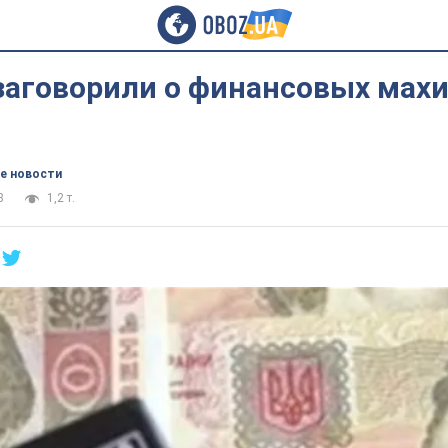
 заговорили о финансовых мах
е новости
8
1,2 т.