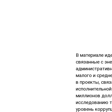
В материале иде
связанные с эн
административн
малого и средн
в проекты, свя
исполнительной
миллионов долл
исследованию т
уровень коррупц