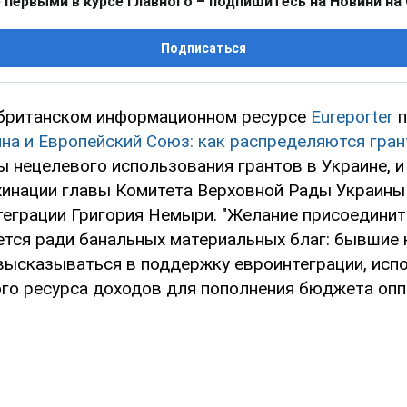
 первыми в курсе главного – подпишитесь на Новини на
Подписаться
 британском информационном ресурсе
Eureporter
п
ина и Европейский Союз: как распределяются гран
 нецелевого использования грантов в Украине, и
инации главы Комитета Верховной Рады Украины
теграции Григория Немыри. "Желание присоединит
ется ради банальных материальных благ: бывшие
высказываться в поддержку евроинтеграции, испо
ого ресурса доходов для пополнения бюджета оп