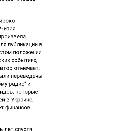
широко
"Читая
произвела
ля публикации в
остом положении
ских событиях,
Автор отмечает,
были переведены
му радио" и
ондов, которые
й в Украине.
ёт финансов
ь лет спустя