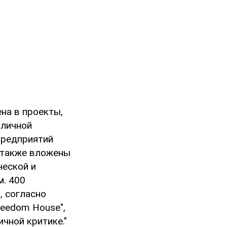
на в проекты,
бличной
предприятий
 также вложены
ческой и
м. 400
, согласно
reedom House",
ичной критике."