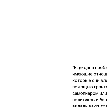
"Ещё одна пробл
имеющие отноше
которые они вло
помощью гранто
самопиаром или
политиков и би
вкладывают гра