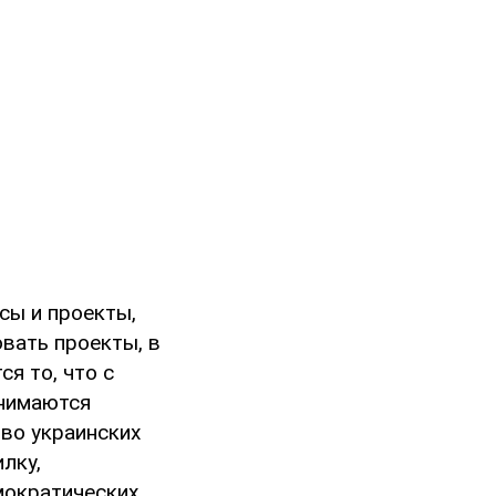
сы и проекты,
вать проекты, в
я то, что с
анимаются
во украинских
лку,
мократических