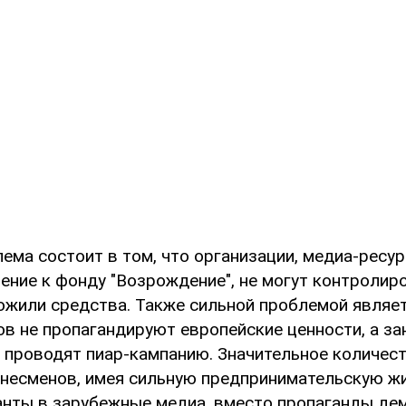
ема состоит в том, что организации, медиа-ресур
ние к фонду "Возрождение", не могут контролиро
жили средства. Также сильной проблемой являетс
в не пропагандируют европейские ценности, а з
 проводят пиар-кампанию. Значительное количест
знесменов, имея сильную предпринимательскую жи
нты в зарубежные медиа, вместо пропаганды де