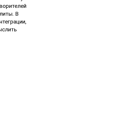
творителей
литы. В
нтеграции,
ыслить