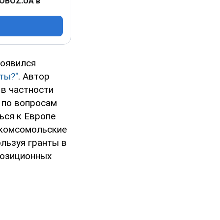
 OBOZ.UA в
оявился
ты?"
. Автор
 в частности
 по вопросам
ься к Европе
 комсомольские
льзуя гранты в
позиционных