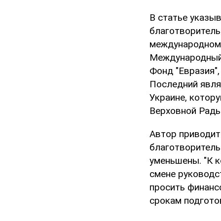
В статье указы
благотворитель
международному
Международный 
Фонд "Евразия"
Последний явля
Украине, котор
Верховной Рады
Автор приводит 
благотворитель
уменьшены. "К к
смене руководс
просить финанс
срокам подгото