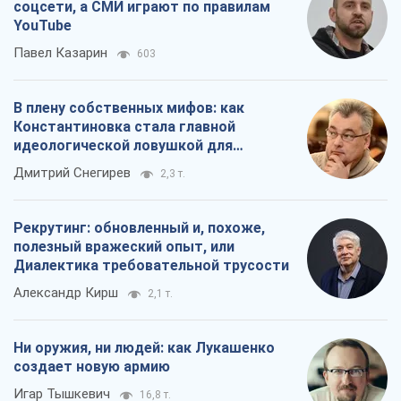
соцсети, а СМИ играют по правилам
YouTube
Павел Казарин
603
В плену собственных мифов: как
Константиновка стала главной
идеологической ловушкой для
российских оккупантов
Дмитрий Снегирев
2,3 т.
Рекрутинг: обновленный и, похоже,
полезный вражеский опыт, или
Диалектика требовательной трусости
Александр Кирш
2,1 т.
Ни оружия, ни людей: как Лукашенко
создает новую армию
Игар Тышкевич
16,8 т.