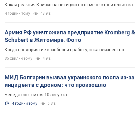
небоскреба "московского верующего"
Какая реакция Кличко на петицию по отмене строительства
4 години тому
43,9 т.
Армия РФ уничтожила предприятие Kromberg &
Schubert в Житомире. Фото
Когда предприятие возобновит работу, пока неизвестно
35 хвилин тому
4,9 т.
МИД Болгарии вызвал украинского посла из-за
инцидента с дроном: что произошло
Беседа состоится 10 августа
4 години тому
6,3 т.