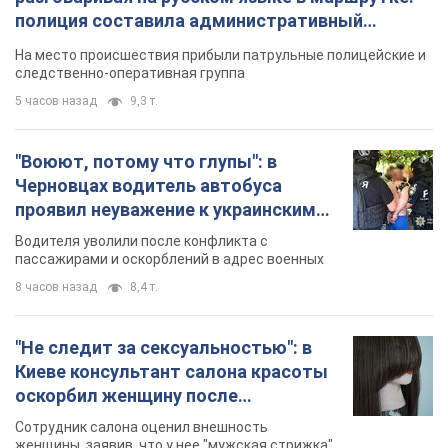
полиция составила административный
протокол. Видео
На место происшествия прибыли патрульные полицейские и
следственно-оперативная группа
5 часов назад
9,3 т.
"Воюют, потому что глупы": в
Черновцах водитель автобуса
проявил неуважение к украинским
военным и поплатился за это.
Водителя уволили после конфликта с
Видео
пассажирами и оскорблений в адрес военных
8 часов назад
8,4 т.
"Не следит за сексуальностью": в
Киеве консультант салона красоты
оскорбил женщину после
химиотерапии, разгорелся скандал.
Сотрудник салона оценил внешность
Фото
женщины, заявив, что у нее "мужская стрижка"