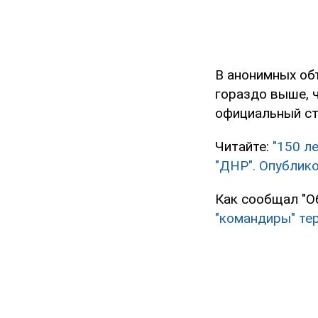
В анонимных об
гораздо выше, ч
официальный ст
Читайте:
"150 л
"ДНР". Опублик
Как сообщал "О
"командиры" те