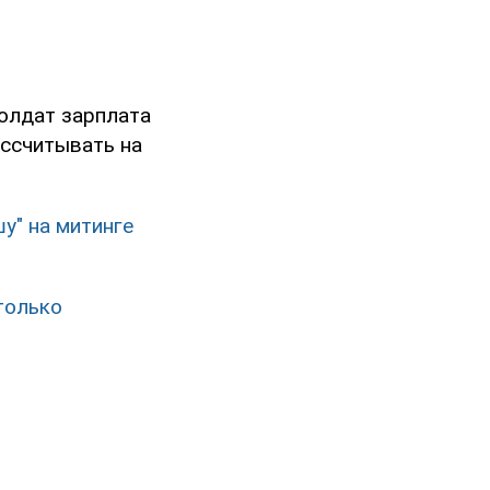
олдат зарплата
ассчитывать на
у" на митинге
только