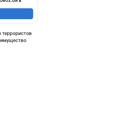
 OBOZ.UA в
м террористов
реимущество