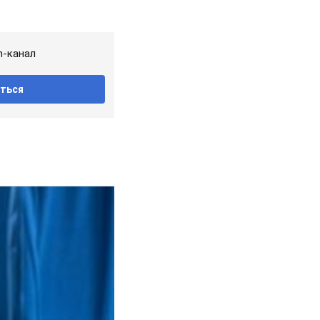
m-канал
ться