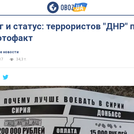
г и статус: террористов "ДНР" 
отофакт
е новости
17
34,3 т.