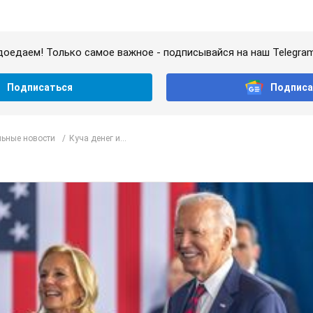
доедаем! Только самое важное - подписывайся на наш Telegra
Подписаться
Подписа
ьные новости
Куча денег и...