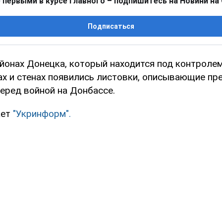
 первыми в курсе главного – подпишитесь на Новини на
Подписаться
айонах Донецка, который находится под контроле
бах и стенах появились листовки, описывающие п
еред войной на Донбассе.
ает
"Укринформ".