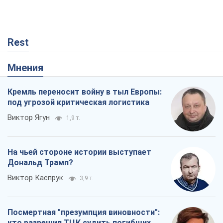
Посмертная "презумпция виновности":
кто разрешил ТЦК судить погибших
защитников
Марина Ставнійчук
45
Россия стремится деморализовать
украинский тыл. О чем стоит себе