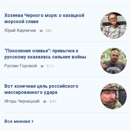
Все мнения
О компании
Команда
Правовая информация
Политика
конфиденциальности
Реклама на сайте
Документы
Редакционная политика
Журналисты OBOZ.UA на месте
событий
OBOZ.UA
Политика
Мир
Расследования
Блоги
Общество