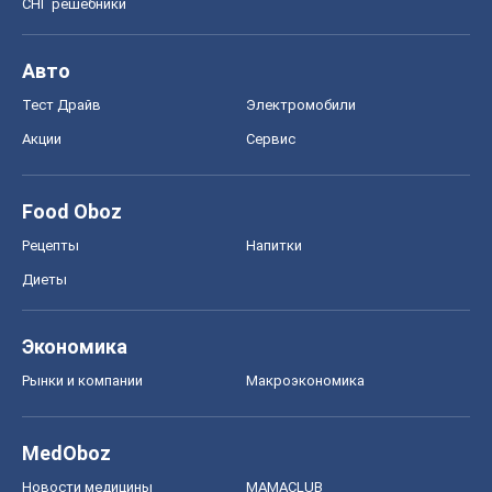
MedOboz
Новости медицины
MAMACLUB
Шоу
Афиша
Сплетни
Красота
Мода
Женский Журнал