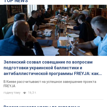
Россия нанесла удары по складам и
инфраструктуре в Днепропетровской области:
есть погибшие и раненые. Фото
Погибли три человека
2 години тому
5,1 т.
ВАКС избрал меру пресечения экс-послу
Украины в США Стефанишиной: что известно о
деле
Суд не полностью удовлетворил ходатайство прокуратуры
3 години тому
8,6 т.