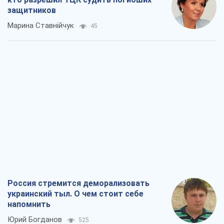
напомнить
Юрий Богданов
525
Хозяева Черного моря: о казацкой
морской славе
Юрий Кирпичев
582
"Поколение оливье": привычка к
русскому оказалась сильнее войны
Руслан Горовой
3,1 т.
Вот конечная цель российского
массированного удара
Игорь Чернецкий
4,4 т.