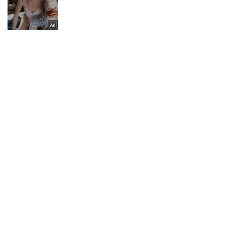
Подпишись на наш Telegram . Присылаем лишь "горящие"
новости!
Подписаться
Подписаться
Криминальные новости
"Чрезвычайная ситуация": в...
Важное