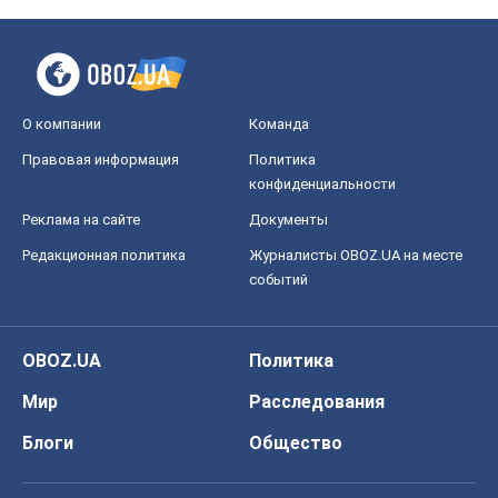
Регионы Украины
Киев
Харьков
Запорожье
Днепр
Черкассы
Спорт
Футбол
Баскетбол
Хоккей
Бокс
Формула-1
Моя школа
ГДЗ
Учебники
Онлайн уроки
ДПА