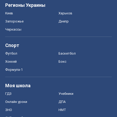
ЗНО
НМТ
СНГ решебники
Авто
Тест Драйв
Электромобили
Акции
Сервис
Food Oboz
Рецепты
Напитки
Диеты
Экономика
Рынки и компании
Mакроэкономика