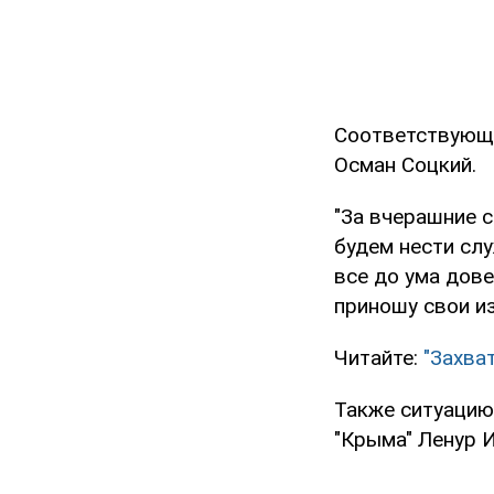
Соответствующе
Осман Соцкий.
"За вчерашние 
будем нести слу
все до ума дов
приношу свои из
Читайте:
"Захва
Также ситуацию
"Крыма" Ленур 