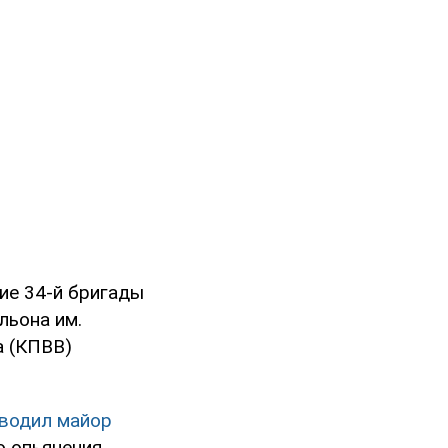
ие 34-й бригады
льона им.
а (КПВВ)
водил майор
 опьянения.