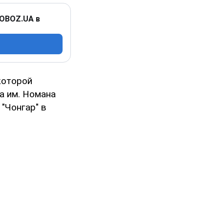
 OBOZ.UA в
которой
а им. Номана
"Чонгар" в