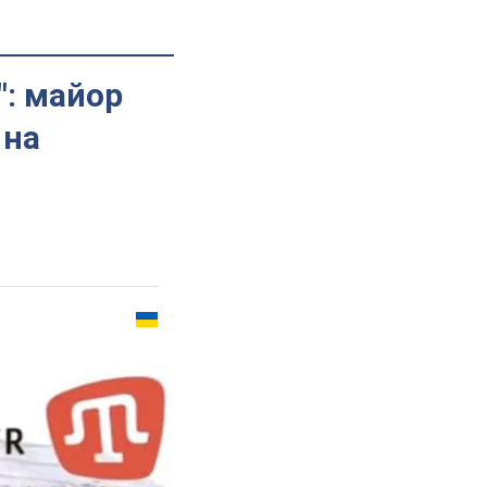
": майор
 на