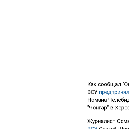
Как сообщал "О
ВСУ
предпринял
Номана Челебид
"Чонгар" в Херс
Журналист Осма
ВСУ
Сергей Шпа