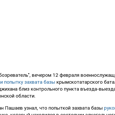
бозреватель", вечером 12 февраля военнослужащ
и попытку захвата базы
крымскотатарского бата
жихана близ контрольного пункта въезда-выезд
онской области.
н Пашаев узнал, что попыткой захвата базы
руко
нко, который находился в состоянии алкогольного