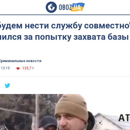
удем нести службу совместно
ился за попытку захвата базы
Криминальные новости
 13:15
125,7 т.