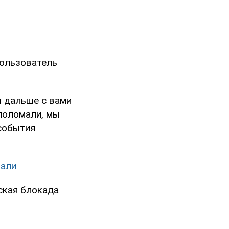
пользователь
ы дальше с вами
 поломали, мы
 события
тали
ская блокада