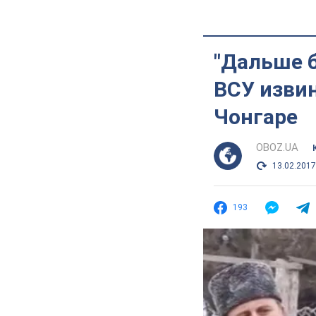
"Дальше б
ВСУ извин
Чонгаре
OBOZ.UA
13.02.2017
193