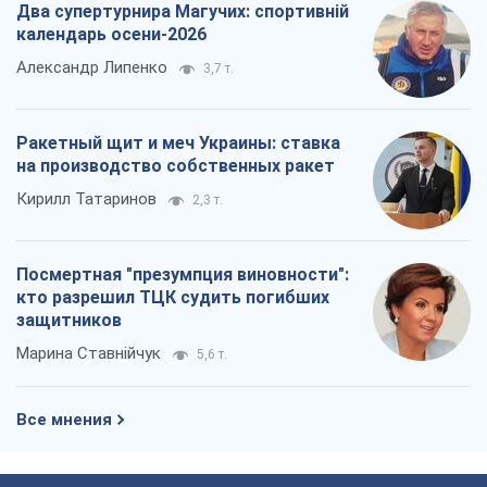
Два супертурнира Магучих: спортивній
календарь осени-2026
Александр Липенко
3,7 т.
Ракетный щит и меч Украины: ставка
на производство собственных ракет
Кирилл Татаринов
2,3 т.
Посмертная "презумпция виновности":
кто разрешил ТЦК судить погибших
защитников
Марина Ставнійчук
5,6 т.
Все мнения