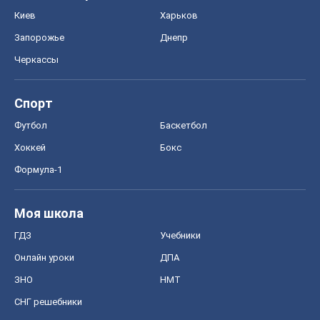
Киев
Харьков
Запорожье
Днепр
Черкассы
Спорт
Футбол
Баскетбол
Хоккей
Бокс
Формула-1
Моя школа
ГДЗ
Учебники
Онлайн уроки
ДПА
ЗНО
НМТ
СНГ решебники