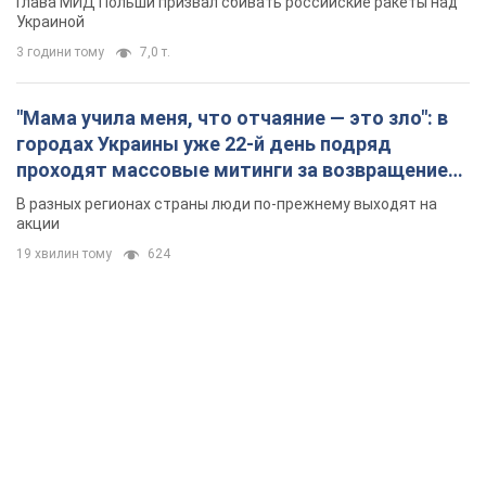
Глава МИД Польши призвал сбивать российские ракеты над
Украиной
3 години тому
7,0 т.
"Мама учила меня, что отчаяние — это зло": в
городах Украины уже 22-й день подряд
проходят массовые митинги за возвращение
Федорова. Фото и видео
В разных регионах страны люди по-прежнему выходят на
акции
19 хвилин тому
624