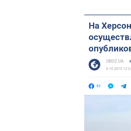
На Херсо
осуществ
опублико
OBOZ.UA
6.10.2015 12:2
83