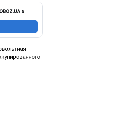
 OBOZ.UA в
овольтная
ккупированного