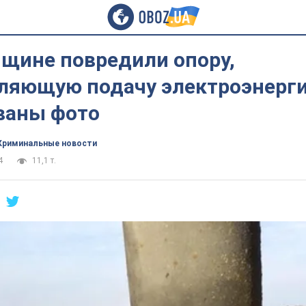
нщине повредили опору,
ляющую подачу электроэнерги
ваны фото
Криминальные новости
4
11,1 т.