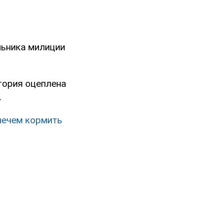
льника милиции
тория оцеплена
.
нечем кормить