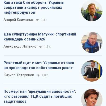
Как атаки Сил обороны Украины
сократили экспорт российских
нефтепродуктов
Андрей Клименко
1,3 т.
Два супертурнира Магучих: спортивній
календарь осени-2026
Александр Липенко
1,6 т.
Ракетный щит и меч Украины: ставка
на производство собственных ракет
Кирилл Татаринов
2,0 т.
Посмертная "презумпция виновности":
кто разрешил ТЦК судить погибших
защитников