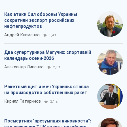
Как атаки Сил обороны Украины
сократили экспорт российских
нефтепродуктов
Андрей Клименко
1,4 т.
Два супертурнира Магучих: спортивній
календарь осени-2026
Александр Липенко
2,1 т.
Ракетный щит и меч Украины: ставка
на производство собственных ракет
Кирилл Татаринов
2,1 т.
Посмертная "презумпция виновности":
кто разрешил ТЦК судить погибших