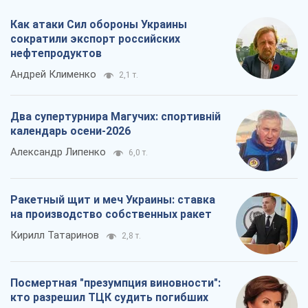
Как атаки Сил обороны Украины
сократили экспорт российских
нефтепродуктов
Андрей Клименко
2,1 т.
Два супертурнира Магучих: спортивній
календарь осени-2026
Александр Липенко
6,0 т.
Ракетный щит и меч Украины: ставка
на производство собственных ракет
Кирилл Татаринов
2,8 т.
Посмертная "презумпция виновности":
кто разрешил ТЦК судить погибших