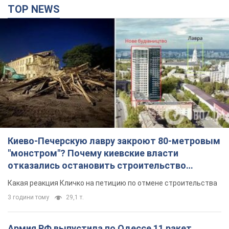
TOP NEWS
Киево-Печерскую лавру закроют 80-метровым
"монстром"? Почему киевские власти
отказались остановить строительство
небоскреба "московского верующего"
Какая реакция Кличко на петицию по отмене строительства
3 години тому
29,1 т.
Армия РФ выпустила по Одессе 11 ракет