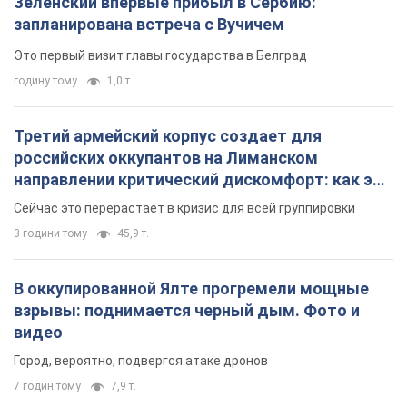
Зеленский впервые прибыл в Сербию:
запланирована встреча с Вучичем
Это первый визит главы государства в Белград
годину тому
1,0 т.
Третий армейский корпус создает для
российских оккупантов на Лиманском
направлении критический дискомфорт: как это
удалось
Сейчас это перерастает в кризис для всей группировки
3 години тому
45,9 т.
В оккупированной Ялте прогремели мощные
взрывы: поднимается черный дым. Фото и
видео
Город, вероятно, подвергся атаке дронов
7 годин тому
7,9 т.