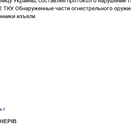
ницу Украины, составлен протокол о нарушении 
72 ТКУ. Обнаруженные части огнестрельного оружи
нники изъяли.
а