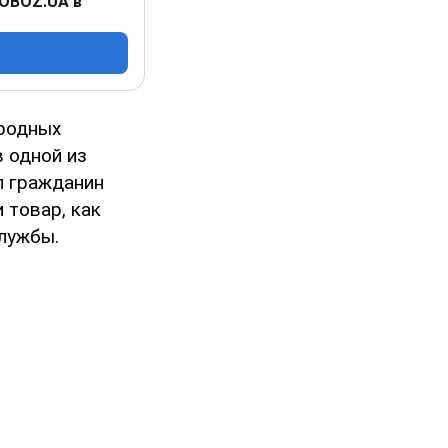
 OBOZ.UA в
родных
 одной из
л гражданин
 товар, как
лужбы.