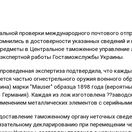
тальной проверки международного почтового отп
омнились в достоверности указанных сведений и
редметы в Центральное таможенное управление
 экспертной работы Гостаможслужбы Украины.
 проведенная экспертиза подтвердила, что кажды
ется частью огнестрельного оружия военного обр
ина) марки "Mauser" образца 1898 года (вероятн
- Германия). Каждая из лож изготовлена ??заводс
именением металлических элементов с серийными
едоставление таможенному органу неточных сведе
зательному декларированию при перемещении ч