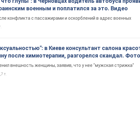
на спровоцировала конфликт, разговаривая на ру
иция составила административный протокол. Вид
ия прибыли патрульные полицейские и следственно-оперативная
.
что глупы": в Черновцах водитель автобуса прояв
раинским военным и поплатился за это. Видео