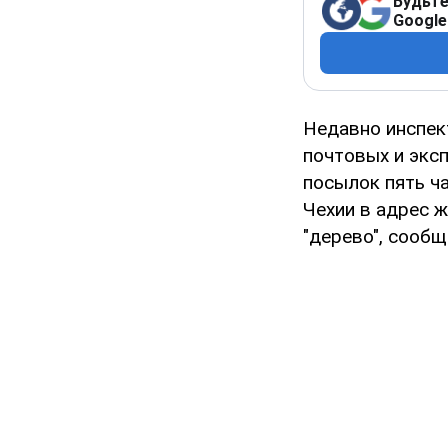
Будьте
Google
Недавно инспе
почтовых и экс
посылок пять ч
Чехии в адрес ж
"дерево", сооб