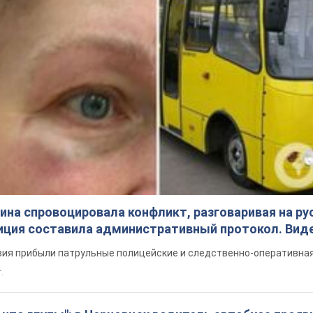
Подпишись на наш Telegram . Присылаем лишь "горящие" новост
Подписаться
Подписа
ьные новости
Гражданин Чехии незаконно...