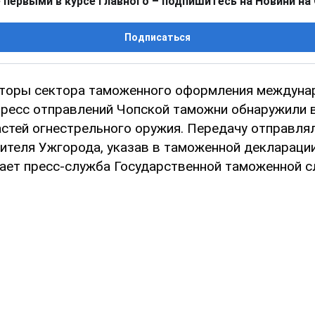
 первыми в курсе главного – подпишитесь на Новини на
Подписаться
кторы сектора таможенного оформления междуна
пресс отправлений Чопской таможни обнаружили в
астей огнестрельного оружия. Передачу отправля
ителя Ужгорода, указав в таможенной декларации
щает пресс-служба Государственной таможенной с