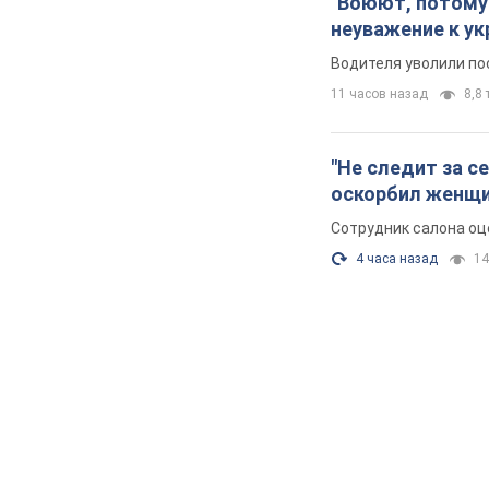
Во Львове женщи
маршрутке: пол
На место происшеств
8 часов назад
10,1 т
"Воюют, потому 
неуважение к ук