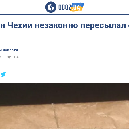
н Чехии незаконно пересылал 
е новости
5
1,4 т.