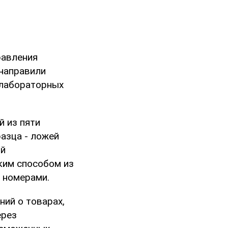
равления
 направили
 лабораторных
й из пяти
азца - ложей
ый
ким способом из
 номерами.
ний о товарах,
ерез