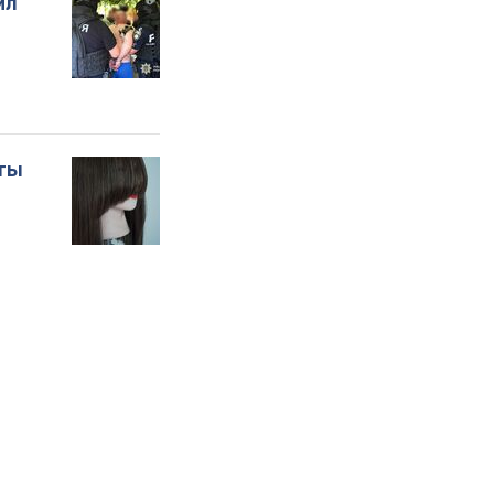
сском языке в
ео
 группа
ил