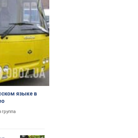
и!
ться