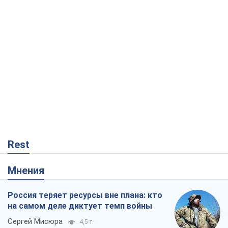
Rest
Мнения
Россия теряет ресурсы вне плана: кто
на самом деле диктует темп войны
Сергей Мисюра
4,5 т.
"Мы уже переживали и худшее":
Украине не стоит поддаваться
отчаянию из-за ракетного террора
Сергей Марченко, эксперт
5,9 т.
"Варта" и "Новатор" выдержали
пулеметный обстрел и удар FPV-дрона,
сохранив жизнь офицеру ВСУ
Украинская Бронетехника
696