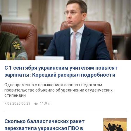
Одновременно с повышением зарплат педагогам
правительство объявило об увеличении студенческих
стипендий
7.08.2026 00:29
11,9 т.
Сколько баллистических ракет
перехватила украинская ПВО в
июле: в Минобороны назвали цифру
Украинская ПВО работала в условиях
дефицита ракет-перехватчиков
3 години тому
6,0 т.
Аурика Ротару через суд изменила
свою пенсию, на которую ранее
жаловалась: сколько получала
певица
В выплату не была включена зарплата
артистки за время работы в Черновицкой
филармонии