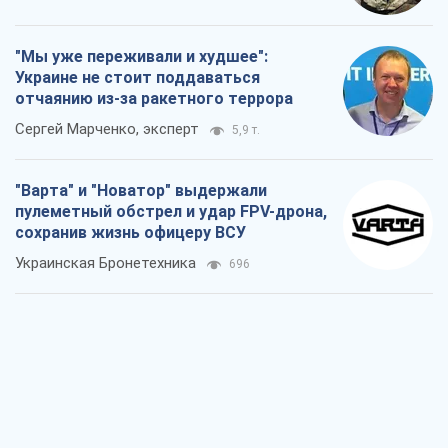
КНДР как катализатор войны, или О
новом этапе российско-
северокорейского союза
Алексей Кущ
933
Выход в элиту ЧМ и триумф "Сокола":