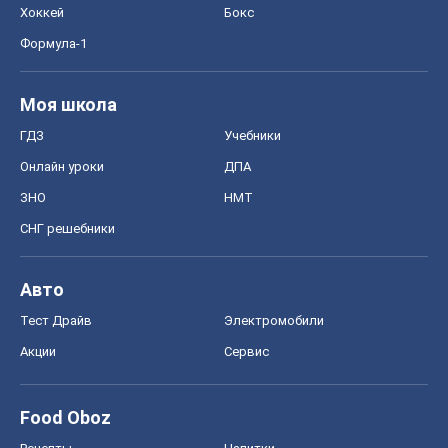
Авто
Тест Драйв
Электромобили
Акции
Сервис
Food Oboz
Рецепты
Напитки
Диеты
Экономика
Рынки и компании
Mакроэкономика
MedOboz
Новости медицины
MAMACLUB