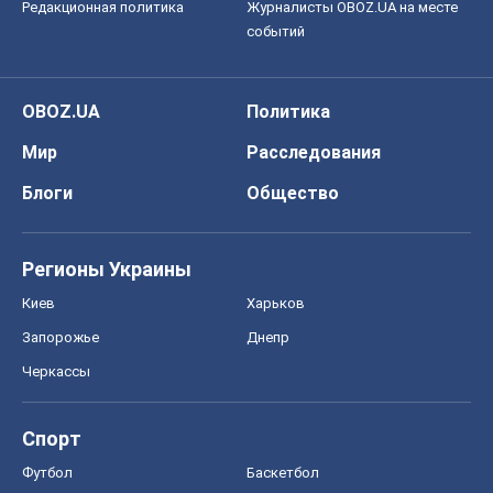
Запорожье
Днепр
Черкассы
Спорт
Футбол
Баскетбол
Хоккей
Бокс
Формула-1
Моя школа
ГДЗ
Учебники
Онлайн уроки
ДПА
ЗНО
НМТ
СНГ решебники