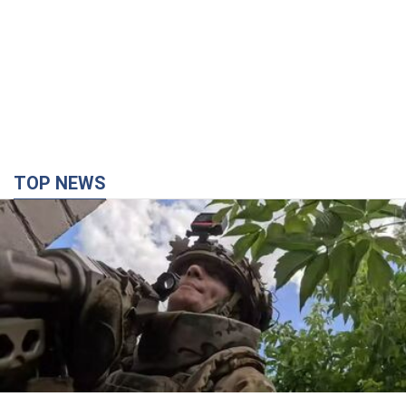
Третий армейский корпус создает для
российских оккупантов на Лиманском
направлении критический дискомфорт: как это
удалось
Сейчас это перерастает в кризис для всей группировки
годину тому
14,2 т.
"Работаем над тем, чтобы получить
комплекты с ракетами для ПВО": Зеленский
заслушал доклад Драпатого и объявил о
новых мерах
В частности, он обсудил с главнокомандующим кадровые