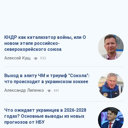
что происходит в украинском хоккее
Александр Липенко
441
Что ожидает украинцев в 2026-2028
годах? Основные выводы из новых
прогнозов от НБУ
Василий Фурман
8,8 т.
Результат ударов по НПЗ России
значительно больше, чем кажется
Дмитрий Томчук
3,3 т.
Все мнения