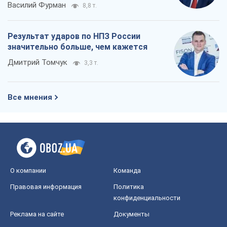
О компании
Команда
Правовая информация
Политика
конфиденциальности
Реклама на сайте
Документы
Редакционная политика
Журналисты OBOZ.UA на месте
событий
OBOZ.UA
Политика
Мир
Расследования
Блоги
Общество
Регионы Украины
Киев
Харьков