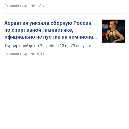
4 години тому
7,1 т.
Хорватия унизила сборную России
по спортивной гимнастике,
официально не пустив на чемпионат
Европы основных спортсменов
Турнир пройдет в Загребе с 13 по 23 августа
4 години тому
6,4 т.