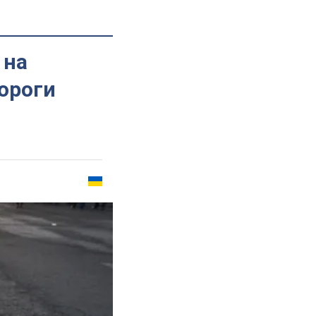
 на
ороги