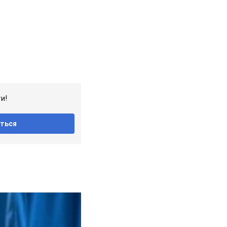
и!
ться