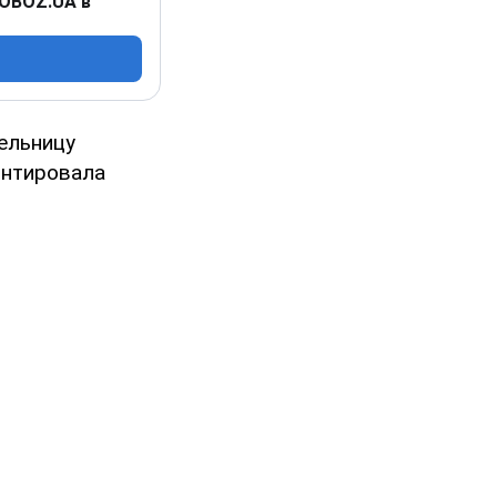
 OBOZ.UA в
ельницу
онтировала