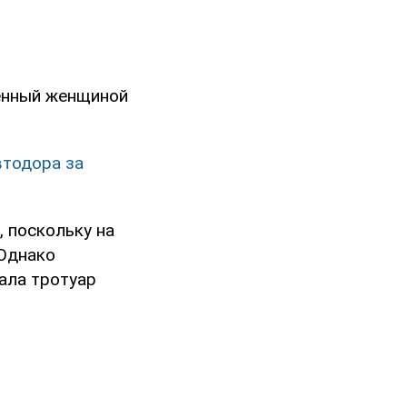
денный женщиной
втодора за
 поскольку на
 Однако
ала тротуар