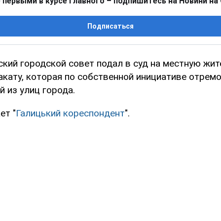
 первыми в курсе главного – подпишитесь на Новини на
Подписаться
кий городской совет подал в суд на местную жит
кату, которая по собственной инициативе отрем
й из улиц города.
ет "
Галицький кореспондент
".