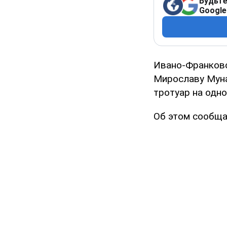
Будьте
Google
Ивано-Франковс
Мирославу Муна
тротуар на одно
Об этом сообща