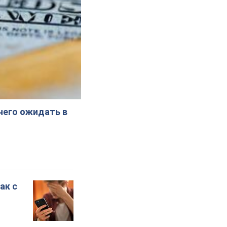
 чего ожидать в
ак с