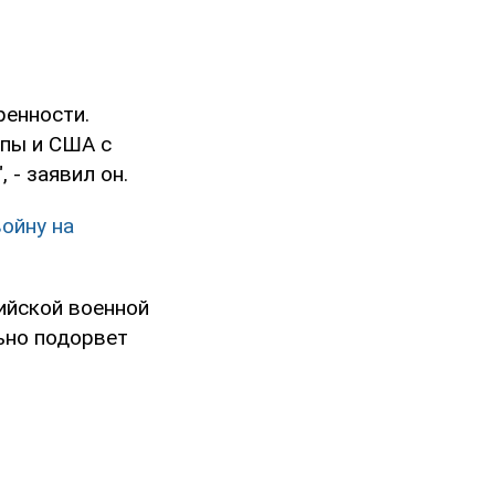
ренности.
опы и США с
 - заявил он.
войну на
ийской военной
льно подорвет