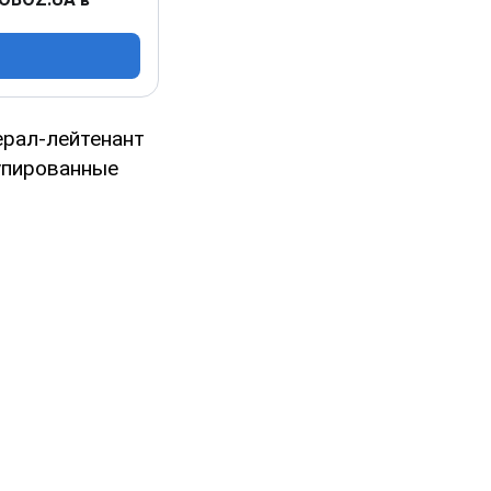
ерал-лейтенант
упированные