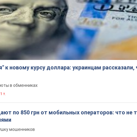
я" к новому курсу доллара: украинцам рассказали,
люты в обменниках
1 т.
ют по 850 грн от мобильных операторов: что не т
иями
вушку мошенников