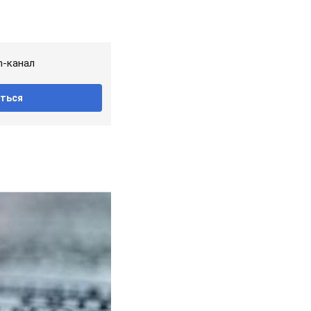
m-канал
ться