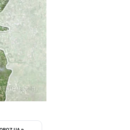
 OBOZ.UA в