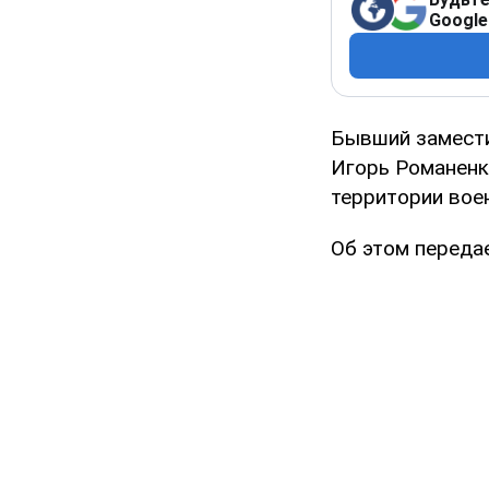
Google
Бывший замести
Игорь Романенк
территории вое
Об этом передае