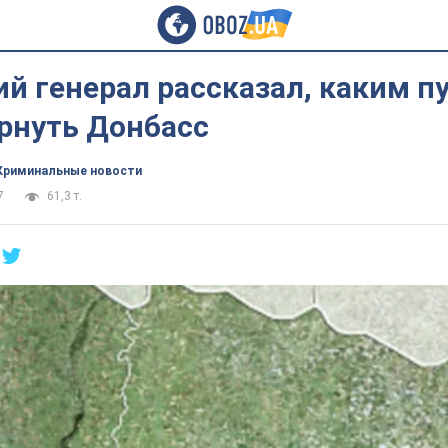
й генерал рассказал, каким п
рнуть Донбасс
Криминальные новости
7
61,3 т.