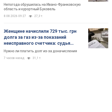
Непогода обрушилась на Ивано-Франковскую
область и курортный Буковель
8.08.2026 09:27
27,3 т.
Женщине начислили 729 тыс. грн
долга за газ из-за показаний
неисправного счетчика: судья
вынес неожиданное решение
Нужно ли платить долг из-за доначисления
7 часов назад
31,1 т.