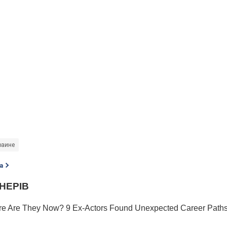
раине
а