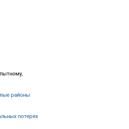
Опытному,
илые районы
альных потерях