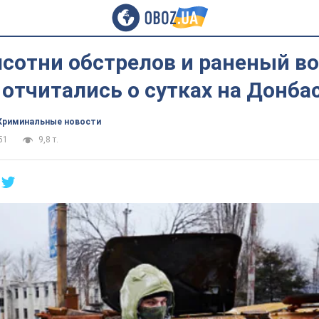
лсотни обстрелов и раненый в
отчитались о сутках на Донба
Криминальные новости
51
9,8 т.