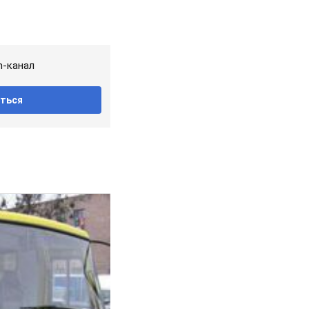
m-канал
ться