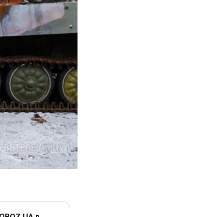
 OBOZ.UA в