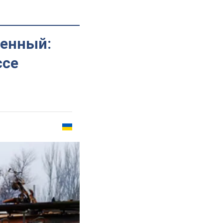
оенный:
ссе