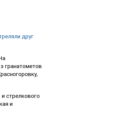
треляли друг
На
Из гранатометов
Красногоровку,
 и стрелкового
кая и