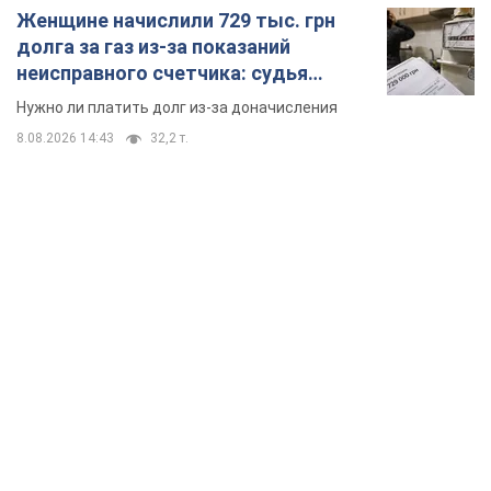
Женщине начислили 729 тыс. грн
долга за газ из-за показаний
неисправного счетчика: судья
вынес неожиданное решение
Нужно ли платить долг из-за доначисления
8.08.2026 14:43
32,2 т.