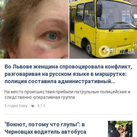
Во Львове женщина спровоцировала конфликт,
разговаривая на русском языке в маршрутке:
полиция составила административный
протокол. Видео
На место происшествия прибыли патрульные полицейские и
следственно-оперативная группа
5 годин тому
9,1 т.
"Воюют, потому что глупы": в
Черновцах водитель автобуса
проявил неуважение к украинским
военным и поплатился за это.
Водителя уволили после конфликта с
Видео
пассажирами и оскорблений в адрес военных
8 годин тому
8,3 т.
"Не следит за сексуальностью": в
Киеве консультант салона красоты
оскорбил женщину после