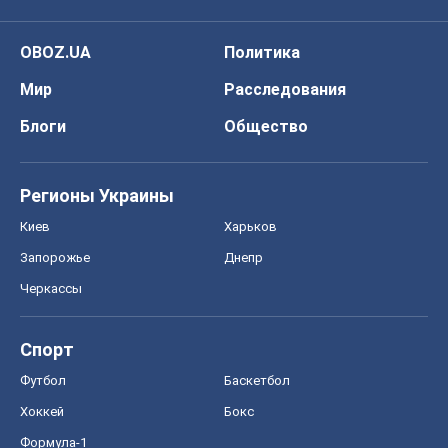
Киев
Харьков
Запорожье
Днепр
Черкассы
Спорт
Футбол
Баскетбол
Хоккей
Бокс
Формула-1
Моя школа
ГДЗ
Учебники
Онлайн уроки
ДПА
ЗНО
НМТ
СНГ решебники