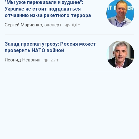
"Варта" и "Новатор" выдержали
пулеметный обстрел и удар FPV-дрона,
сохранив жизнь офицеру ВСУ
Украинская Бронетехника
2,8 т.