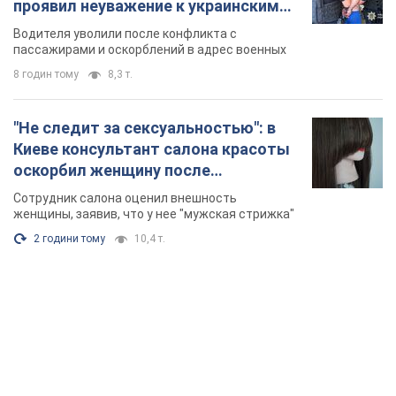
химиотерапии, разгорелся скандал.
Сотрудник салона оценил внешность
Фото
женщины, заявив, что у нее "мужская стрижка"
2 години тому
10,4 т.
TOP NEWS