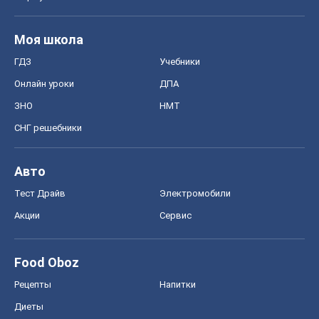
Авто
Тест Драйв
Электромобили
Акции
Сервис
Food Oboz
Рецепты
Напитки
Диеты
Экономика
Рынки и компании
Mакроэкономика
MedOboz
Новости медицины
MAMACLUB