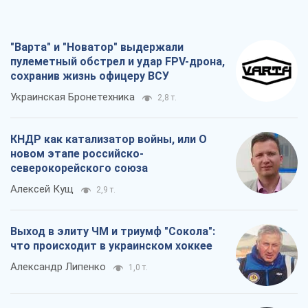
КНДР как катализатор войны, или О
новом этапе российско-
северокорейского союза
Алексей Кущ
2,9 т.
Выход в элиту ЧМ и триумф "Сокола":
что происходит в украинском хоккее
Александр Липенко
1,0 т.
Что ожидает украинцев в 2026-2028
годах? Основные выводы из новых
прогнозов от НБУ
Василий Фурман
20,7 т.
Все мнения