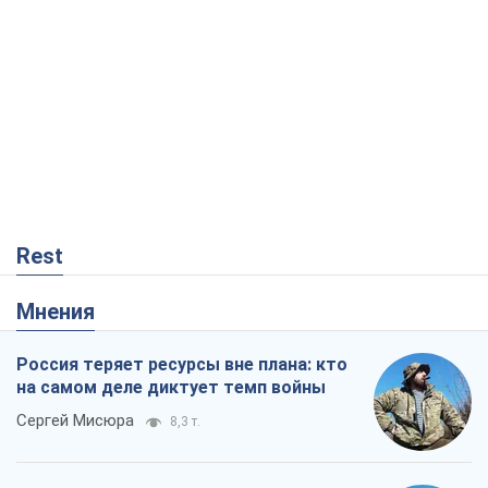
Rest
Мнения
Россия теряет ресурсы вне плана: кто
на самом деле диктует темп войны
Сергей Мисюра
8,3 т.
"Мы уже переживали и худшее":
Украине не стоит поддаваться
отчаянию из-за ракетного террора
Сергей Марченко, эксперт
8,0 т.
Запад проспал угрозу: Россия может
проверить НАТО войной
Леонид Невзлин
2,7 т.