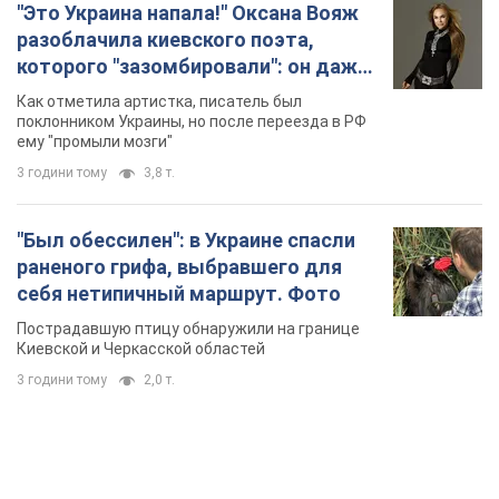
"Это Украина напала!" Оксана Вояж
разоблачила киевского поэта,
которого "зазомбировали": он даже
русского не знал, а теперь хочет
Как отметила артистка, писатель был
геноцида украинцев
поклонником Украины, но после переезда в РФ
ему "промыли мозги"
3 години тому
3,8 т.
"Был обессилен": в Украине спасли
раненого грифа, выбравшего для
себя нетипичный маршрут. Фото
Пострадавшую птицу обнаружили на границе
Киевской и Черкасской областей
3 години тому
2,0 т.