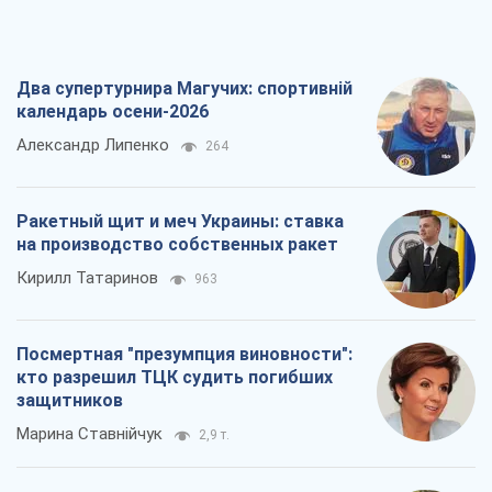
Два супертурнира Магучих: спортивній
календарь осени-2026
Александр Липенко
264
Ракетный щит и меч Украины: ставка
на производство собственных ракет
Кирилл Татаринов
963
Посмертная "презумпция виновности":
кто разрешил ТЦК судить погибших
защитников
Марина Ставнійчук
2,9 т.