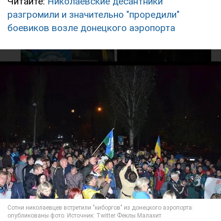
Читайте:
Николаевские десантники
разгромили и значительно "проредили"
боевиков возле донецкого аэропорта