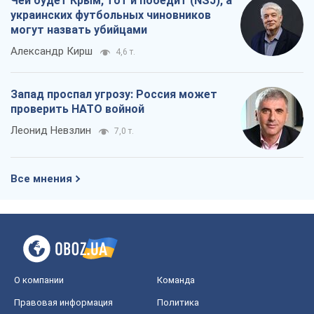
Чей будет Крым, тот и победит (NSJ), а
украинских футбольных чиновников
могут назвать убийцами
Александр Кирш
4,6 т.
Запад проспал угрозу: Россия может
проверить НАТО войной
Леонид Невзлин
7,0 т.
Все мнения
О компании
Команда
Правовая информация
Политика