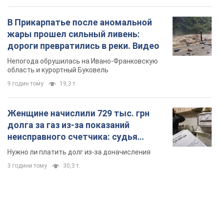
В Прикарпатье после аномальной
жары прошел сильный ливень:
дороги превратились в реки. Видео
Непогода обрушилась на Ивано-Франковскую
область и курортный Буковель
9 годин тому
19,3 т.
Женщине начислили 729 тыс. грн
долга за газ из-за показаний
неисправного счетчика: судья
вынес неожиданное решение
Нужно ли платить долг из-за доначисления
3 години тому
30,3 т.