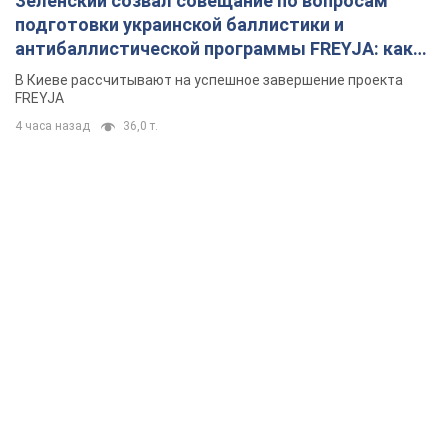
Зеленский созвал совещание по вопросам
подготовки украинской баллистики и
антибаллистической программы FREYJA: какие
решения готовятся
В Киеве рассчитывают на успешное завершение проекта
FREYJA
4 часа назад
36,0 т.