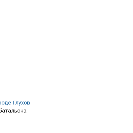
роде Глухов
батальона