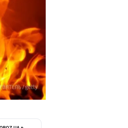
 OBOZ.UA в