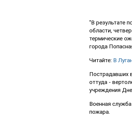
"В результате п
области, четве
термические ож
города Попасная
Читайте:
В Луга
Пострадавших в
оттуда - верто
учреждения Дне
Военная служба
пожара.