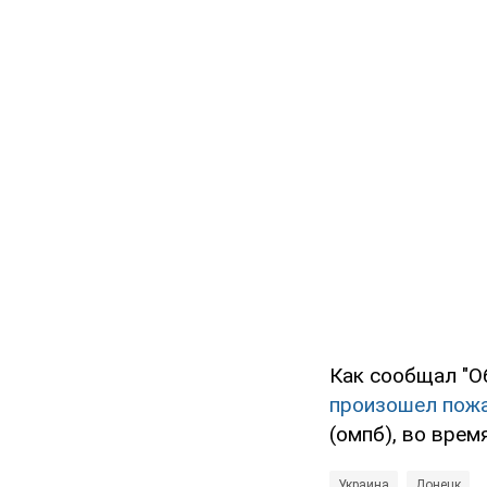
Как сообщал "О
произошел пож
(омпб), во вре
Украина
Донецк