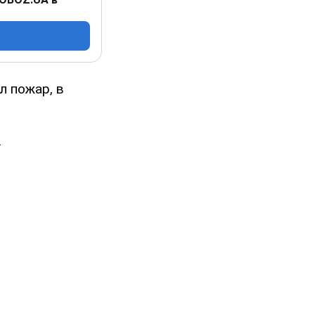
л пожар, в
.