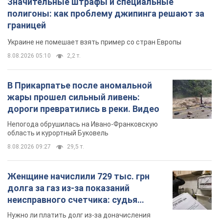
Значительные штрафы и специальные
полигоны: как проблему джипинга решают за
границей
Украине не помешает взять пример со стран Европы
8.08.2026 05:10
2,2 т.
В Прикарпатье после аномальной
жары прошел сильный ливень:
дороги превратились в реки. Видео
Непогода обрушилась на Ивано-Франковскую
область и курортный Буковель
8.08.2026 09:27
29,5 т.
Женщине начислили 729 тыс. грн
долга за газ из-за показаний
неисправного счетчика: судья
вынес неожиданное решение
Нужно ли платить долг из-за доначисления