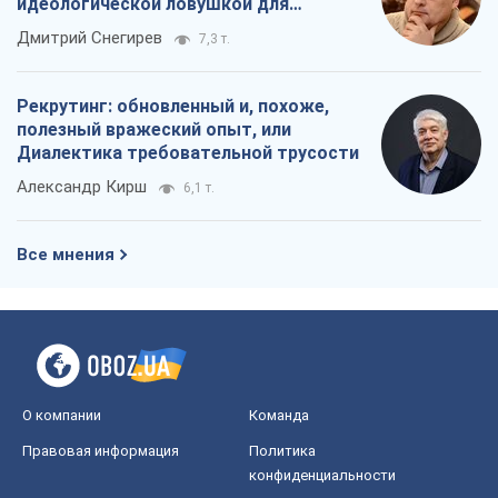
идеологической ловушкой для
российских оккупантов
Дмитрий Снегирев
7,3 т.
Рекрутинг: обновленный и, похоже,
полезный вражеский опыт, или
Диалектика требовательной трусости
Александр Кирш
6,1 т.
Все мнения
О компании
Команда
Правовая информация
Политика
конфиденциальности