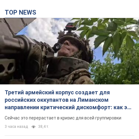
Третий армейский корпус создает для
российских оккупантов на Лиманском
направлении критический дискомфорт: как это
удалось
Сейчас это перерастает в кризис для всей группировки
3 часа назад
38,4 т.
"Работаем над тем, чтобы получить
комплекты с ракетами для ПВО": Зеленский
заслушал доклад Драпатого и объявил о
новых мерах
В частности, он обсудил с главнокомандующим кадровые
вопросы в украинской армии
5 часов назад
4,7 т.