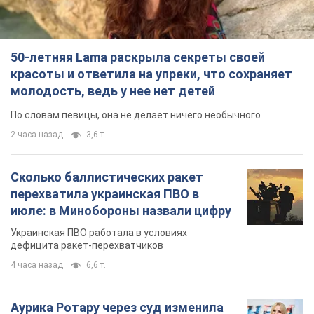
Сколько баллистических ракет
перехватила украинская ПВО в
июле: в Минобороны назвали цифру
Украинская ПВО работала в условиях
дефицита ракет-перехватчиков
4 часа назад
6,6 т.
Аурика Ротару через суд изменила
свою пенсию, на которую ранее
жаловалась: сколько получала
певица
В выплату не была включена зарплата
артистки за время работы в Черновицкой
филармонии
через 8 часов