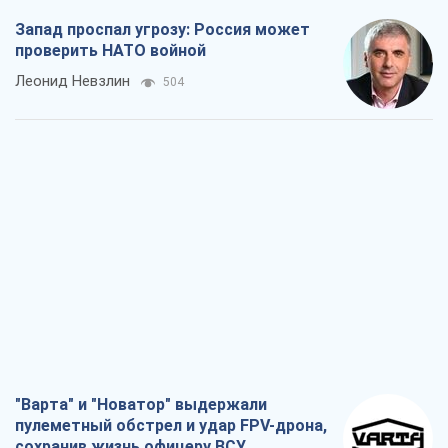
"Варта" и "Новатор" выдержали
пулеметный обстрел и удар FPV-дрона,
сохранив жизнь офицеру ВСУ
Украинская Бронетехника
1,3 т.
КНДР как катализатор войны, или О
новом этапе российско-
северокорейского союза
Алексей Кущ
1,6 т.