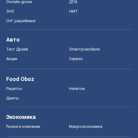
Food Oboz
Рецепты
Напитки
Диеты
Экономика
Рынки и компании
Mакроэкономика
MedOboz
Новости медицины
MAMACLUB
Шоу
Афиша
Сплетни
Красота
Мода