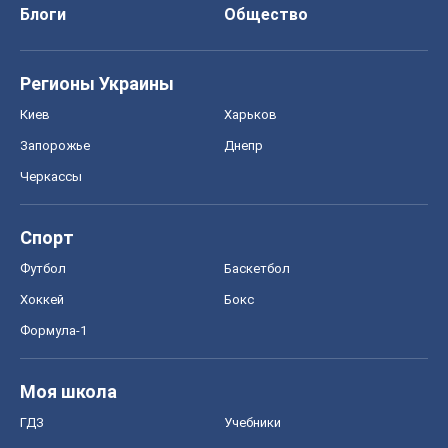
Спорт
Футбол
Баскетбол
Хоккей
Бокс
Формула-1
Моя школа
ГДЗ
Учебники
Онлайн уроки
ДПА
ЗНО
НМТ
СНГ решебники
Авто
Тест Драйв
Электромобили
Акции
Сервис