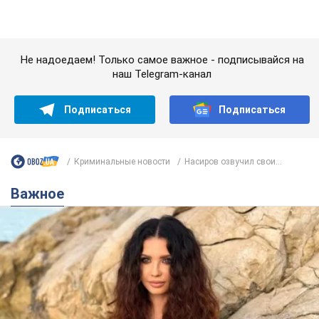
Криминальные новости
Насиров озвучил свои...
Важное
50-летняя Lama раскрыла секреты своей
красоты и ответила на упреки, что сохраняет
молодость, ведь у нее нет детей
По словам певицы, она не делает ничего необычного
2 часа назад
3,6 т.