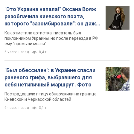
"Это Украина напала!" Оксана Вояж
разоблачила киевского поэта,
которого "зазомбировали": он даже
русского не знал, а теперь хочет
Как отметила артистка, писатель был
геноцида украинцев
поклонником Украины, но после переезда в РФ
ему "промыли мозги"
6 часов назад
8,4 т.
"Был обессилен": в Украине спасли
раненого грифа, выбравшего для
себя нетипичный маршрут. Фото
Пострадавшую птицу обнаружили на границе
Киевской и Черкасской областей
6 часов назад
3,1 т.