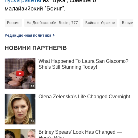
пуска ракеты
из "Бука", сбившего
малайзийский "Боинг".
Россия
На Донбассе сбит Boeing-777
Война в Украине
Владими
Редакционная политика