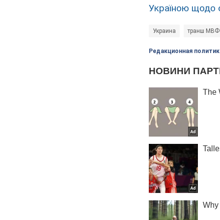
Україною щодо 
Украина
транш МВФ
Редакционная политик