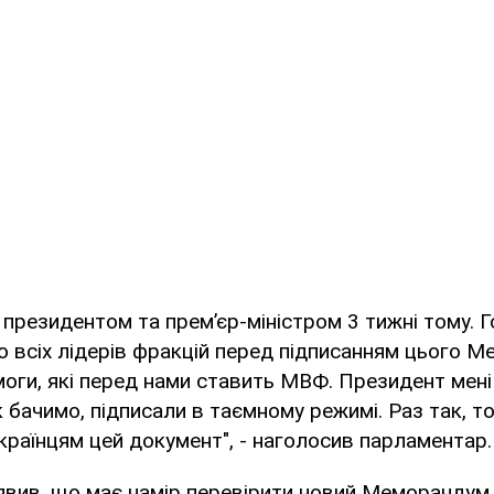
з президентом та прем’єр-міністром 3 тижні тому. Г
 всіх лідерів фракцій перед підписанням цього 
оги, які перед нами ставить МВФ. Президент мені 
к бачимо, підписали в таємному режимі. Раз так, т
країнцям цей документ", - наголосив парламентар.
аявив, що має намір перевірити новий Меморандум