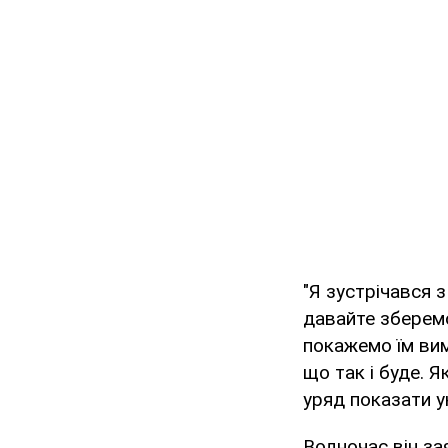
"Я зустрічався 
давайте зберемо
покажемо їм вим
що так і буде. Я
уряд показати у
Водночас він з