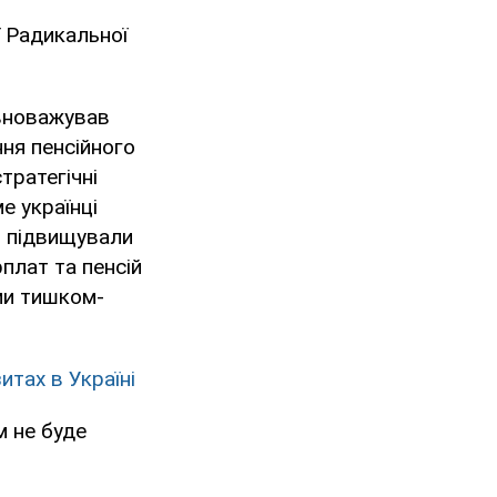
ї Радикальної
вноважував
ня пенсійного
тратегічні
е українці
, підвищували
плат та пенсій
 ми тишком-
тах в Україні
 не буде