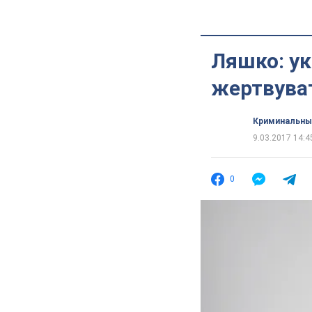
Ляшко: ук
жертвува
Криминальны
9.03.2017 14:4
0