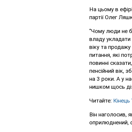
На цьому в ефір
партії Олег Ляшк
"Чому люди не 
владу укладати 
віку та продажу
питання, які по
повинні сказати
пенсійний вік, 
на 3 роки. А у 
нишком щось діз
Читайте:
Кінець
Він наголосив,
оприлюднений, ф