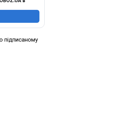
 OBOZ.UA в
но підписаному