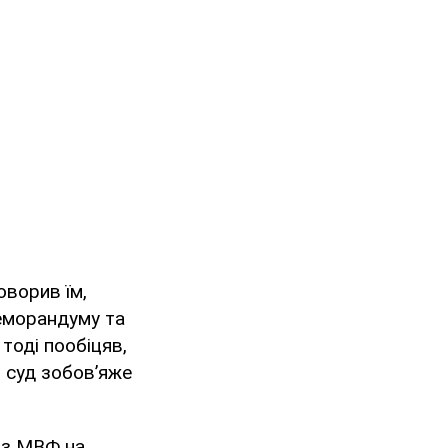
оворив їм,
Меморандуму та
тоді пообіцяв,
о суд зобов’яже
 з МВФ на