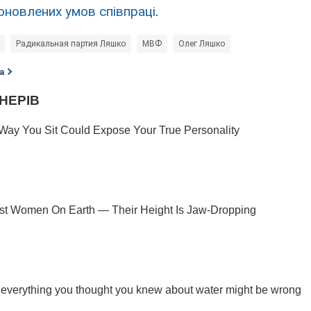
оновлених умов співпраці
.
Радикальная партия Ляшко
МВФ
Олег Ляшко
а