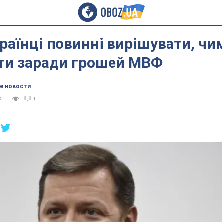
раїнці повинні вирішувати, чи
ти заради грошей МВФ
е новости
5
8,8 т.