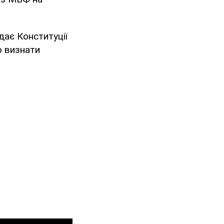
ає Конституції
ю визнати