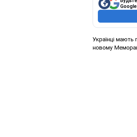
Будьте
Google
Українці мають 
новому Мемора