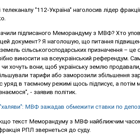
і телеканалу "112-Україна" наголосив лідер фракці
о.
бачили підписаного Меморандуму з МВФ? Хто упо
цей документ? Я наголошую, що питання підвищен
 земель сільськогосподарських призначення – це с
трібно виносити на всеукраїнський референдум. Сам
, чи хочуть вони, щоб українську землю продавали
збільшували тарифи або заморозили збільшення зар
нас уряд в таємному режимі щось підписує, а потім
наємося", - заявив політик.
 "халяви": МВФ зажадав обмежити ставки по депози
 якщо текст Меморандуму з МВФ найближчим часом
ракція РПЛ звернеться до суду.