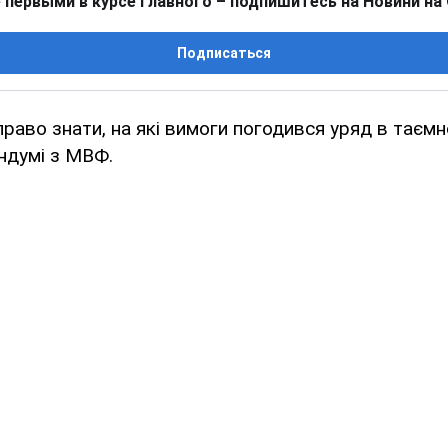
 первыми в курсе главного – подпишитесь на Новини на
Подписаться
право знати, на які вимоги погодився уряд в таєм
ндумі з МВФ.