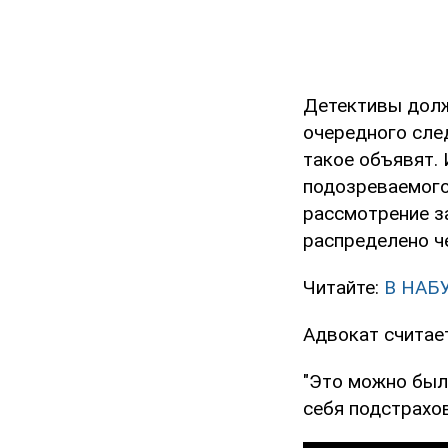
Детективы долж
очередного сле
такое объявят.
подозреваемого 
рассмотрение за
распределено ч
Читайте:
В НАБУ
Адвокат считает
"Это можно было
себя подстрахов