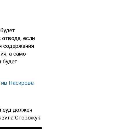
 будет
 отвода, если
мя содержания
ия, а само
и будет
тив Насирова
й суд должен
аявила Сторожук.