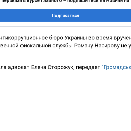
 первыми в курсе главного – подпишитесь на Новини на
Подписаться
нтикоррупционное бюро Украины во время вруче
твенной фискальной службы Роману Насирову не 
ла адвокат Елена Сторожук, передает
"Громадськ