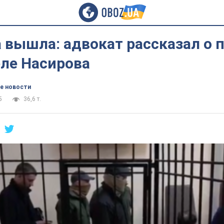
 вышла: адвокат рассказал о 
еле Насирова
е новости
5
36,6 т.