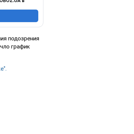
 OBOZ.UA в
ния подозрения
учло график
е".