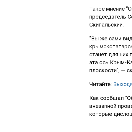
Такое мнение "
председатель С
Скипальский.
"Вы же сами вид
крымскотатарско
станет для них 
эта ось Крым-К
плоскости", — с
Читайте:
Выходя
Как сообщал "О
внезапной прове
которые дислоц