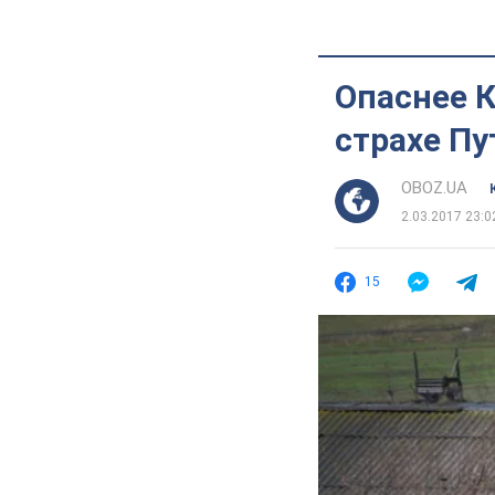
Опаснее К
страхе П
OBOZ.UA
2.03.2017 23:0
15