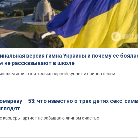
инальная версия гимна Украины и почему ее бояла
ом не рассказывают в школе
волом являются только первый куплет и припев песни
мареву – 53: что известно о трех детях секс-сим
выглядят
е карьеры, артист не забывал о личном счастье