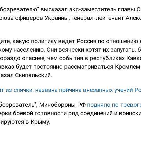
Обозревателю" высказал экс-заместитель главы С
оюза офицеров Украины, генерал-лейтенант Алек
ите, какую политику ведет Россия по отношению 
му населению. Они всячески хотят их запугать, 
гораздо опаснее, чем события в республиках Кавк
авказ будет постоянно рассматриваться Кремлем
казал Скипальский.
т из спячки: названа причина внезапных учений Р
бозреватель", Минобороны РФ
подняло по тревог
рки боевой готовности ряд соединений и воински
ируются в Крыму.