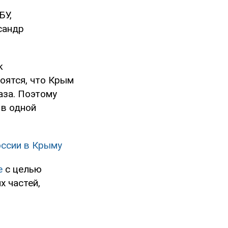
БУ,
сандр
к
боятся, что Крым
аза. Поэтому
 в одной
оссии в Крыму
е
с целью
х частей,