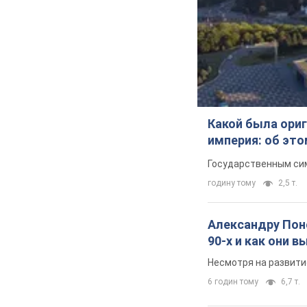
Какой была ориг
империя: об эт
Государственным сим
годину тому
2,5 т.
Александру Поно
90-х и как они 
Несмотря на развити
6 годин тому
6,7 т.