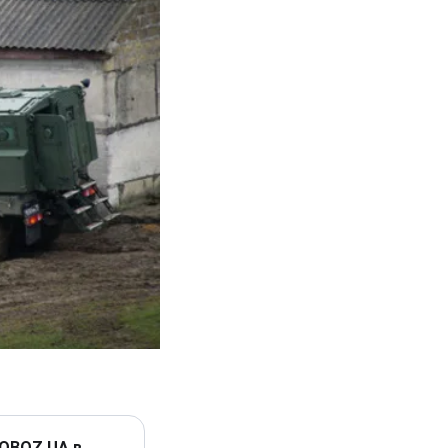
 OBOZ.UA в