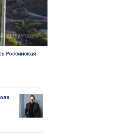
сь Российская
вола