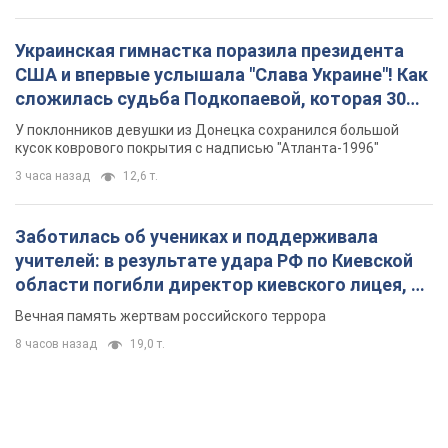
Украинская гимнастка поразила президента
США и впервые услышала "Слава Украине"! Как
сложилась судьба Подкопаевой, которая 30
лет назад завоевала "золото" Олимпиады
У поклонников девушки из Донецка сохранился большой
кусок коврового покрытия с надписью "Атланта-1996"
3 часа назад
12,6 т.
Заботилась об учениках и поддерживала
учителей: в результате удара РФ по Киевской
области погибли директор киевского лицея, её
муж и внук
Вечная память жертвам российского террора
8 часов назад
19,0 т.