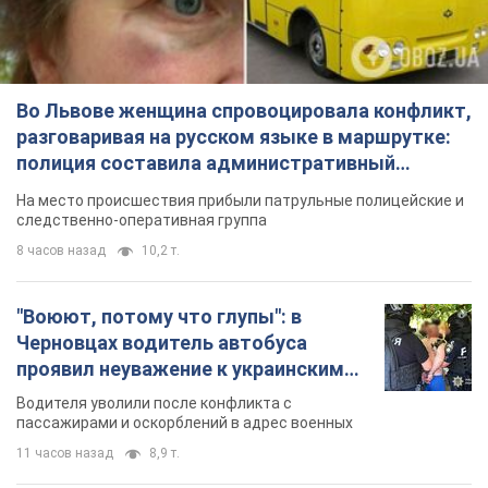
Во Львове женщина спровоцировала конфликт,
разговаривая на русском языке в маршрутке:
полиция составила административный
протокол. Видео
На место происшествия прибыли патрульные полицейские и
следственно-оперативная группа
8 часов назад
10,2 т.
"Воюют, потому что глупы": в
Черновцах водитель автобуса
проявил неуважение к украинским
военным и поплатился за это.
Водителя уволили после конфликта с
Видео
пассажирами и оскорблений в адрес военных
11 часов назад
8,9 т.