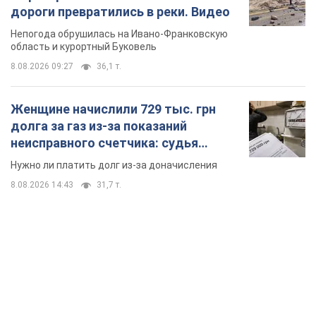
дороги превратились в реки. Видео
Непогода обрушилась на Ивано-Франковскую
область и курортный Буковель
8.08.2026 09:27
36,1 т.
Женщине начислили 729 тыс. грн
долга за газ из-за показаний
неисправного счетчика: судья
вынес неожиданное решение
Нужно ли платить долг из-за доначисления
8.08.2026 14:43
31,7 т.